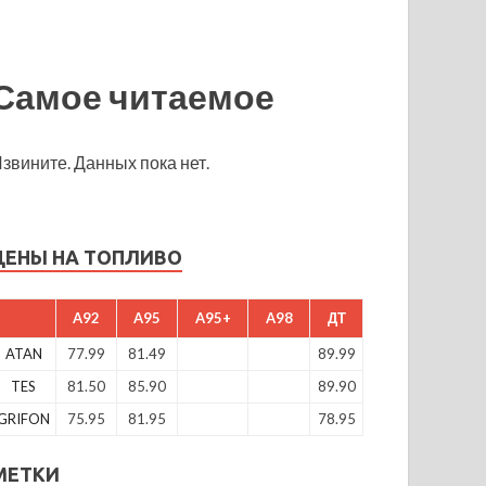
Самое читаемое
звините. Данных пока нет.
ЦЕНЫ НА ТОПЛИВО
A92
A95
A95+
A98
ДТ
ATAN
77.99
81.49
89.99
TES
81.50
85.90
89.90
GRIFON
75.95
81.95
78.95
МЕТКИ