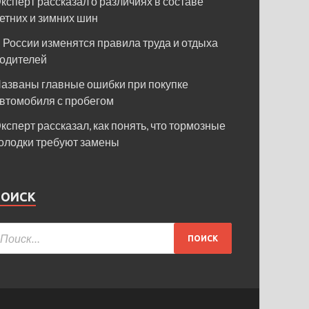
ксперт рассказал о различиях в составе
етних и зимних шин
 России изменятся правила труда и отдыха
одителей
азваны главные ошибки при покупке
втомобиля с пробегом
ксперт рассказал, как понять, что тормозные
олодки требуют замены
ПОИСК