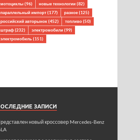
мотоциклы
(96)
новые технологии
(82)
параллельный импорт
(177)
разное
(125)
российский авторынок
(452)
топливо
(50)
штраф
(232)
электромобили
(99)
электромобиль
(151)
ПОСЛЕДНИЕ ЗАПИСИ
редставлен новый кроссовер Mercedes-Benz
GLA