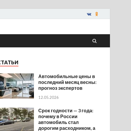
СТАТЬИ
Автомобильные цены в
последний месяц весны:
прогноз экспертов
12.05.2026
Срок годности — 3 года:
почему в России
автомобиль стал
дорогим расходником, а