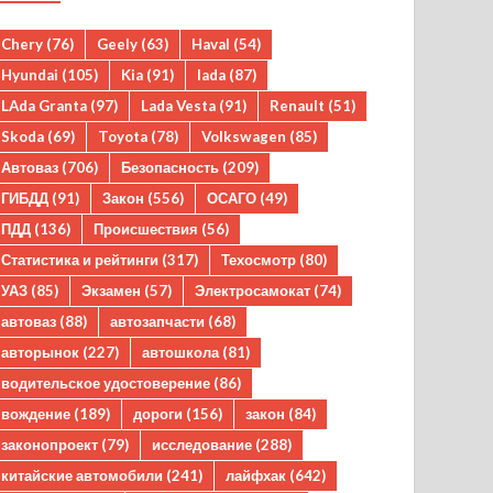
Chery
(76)
Geely
(63)
Haval
(54)
Hyundai
(105)
Kia
(91)
lada
(87)
LAda Granta
(97)
Lada Vesta
(91)
Renault
(51)
Skoda
(69)
Toyota
(78)
Volkswagen
(85)
Автоваз
(706)
Безопасность
(209)
ГИБДД
(91)
Закон
(556)
ОСАГО
(49)
ПДД
(136)
Происшествия
(56)
Статистика и рейтинги
(317)
Техосмотр
(80)
УАЗ
(85)
Экзамен
(57)
Электросамокат
(74)
автоваз
(88)
автозапчасти
(68)
авторынок
(227)
автошкола
(81)
водительское удостоверение
(86)
вождение
(189)
дороги
(156)
закон
(84)
законопроект
(79)
исследование
(288)
китайские автомобили
(241)
лайфхак
(642)