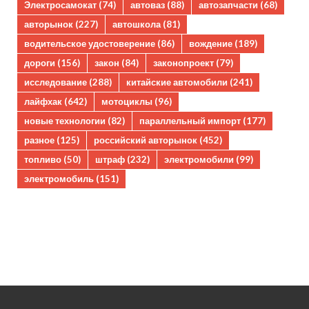
Электросамокат
(74)
автоваз
(88)
автозапчасти
(68)
авторынок
(227)
автошкола
(81)
водительское удостоверение
(86)
вождение
(189)
дороги
(156)
закон
(84)
законопроект
(79)
исследование
(288)
китайские автомобили
(241)
лайфхак
(642)
мотоциклы
(96)
новые технологии
(82)
параллельный импорт
(177)
разное
(125)
российский авторынок
(452)
топливо
(50)
штраф
(232)
электромобили
(99)
электромобиль
(151)