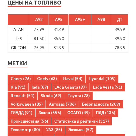
ЦЕНЫ НА ТОПЛИВО
A92
A95
A95+
A98
ДТ
ATAN
77.99
81.49
89.99
TES
81.50
85.90
89.90
GRIFON
75.95
81.95
78.95
МЕТКИ
Chery
(76)
Geely
(63)
Haval
(54)
Hyundai
(105)
Kia
(91)
lada
(87)
LAda Granta
(97)
Lada Vesta
(91)
Renault
(51)
Skoda
(69)
Toyota
(78)
Volkswagen
(85)
Автоваз
(706)
Безопасность
(209)
ГИБДД
(91)
Закон
(556)
ОСАГО
(49)
ПДД
(136)
Происшествия
(56)
Статистика и рейтинги
(317)
Техосмотр
(80)
УАЗ
(85)
Экзамен
(57)