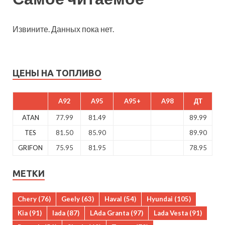
Извините. Данных пока нет.
ЦЕНЫ НА ТОПЛИВО
A92
A95
A95+
A98
ДТ
ATAN
77.99
81.49
89.99
TES
81.50
85.90
89.90
GRIFON
75.95
81.95
78.95
МЕТКИ
Chery
(76)
Geely
(63)
Haval
(54)
Hyundai
(105)
Kia
(91)
lada
(87)
LAda Granta
(97)
Lada Vesta
(91)