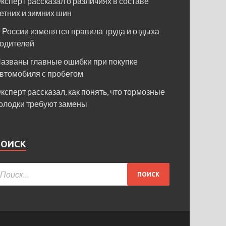
ксперт рассказал о различиях в составе
етних и зимних шин
 России изменятся правила труда и отдыха
одителей
азваны главные ошибки при покупке
втомобиля с пробегом
ксперт рассказал, как понять, что тормозные
олодки требуют замены
ПОИСК