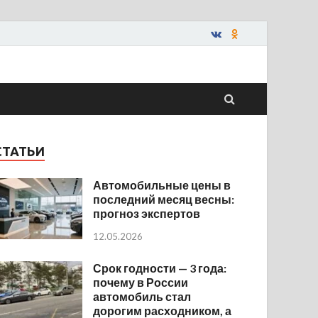
СТАТЬИ
Автомобильные цены в
последний месяц весны:
прогноз экспертов
12.05.2026
Срок годности — 3 года:
почему в России
автомобиль стал
дорогим расходником, а