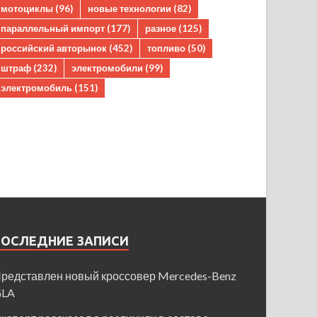
мотоциклы
(96)
новые технологии
(82)
параллельный импорт
(177)
разное
(125)
российский авторынок
(452)
топливо
(50)
штраф
(232)
электромобили
(99)
электромобиль
(151)
ПОСЛЕДНИЕ ЗАПИСИ
редставлен новый кроссовер Mercedes-Benz
GLA