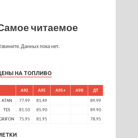
Самое читаемое
звините. Данных пока нет.
ЦЕНЫ НА ТОПЛИВО
A92
A95
A95+
A98
ДТ
ATAN
77.99
81.49
89.99
TES
81.50
85.90
89.90
GRIFON
75.95
81.95
78.95
МЕТКИ