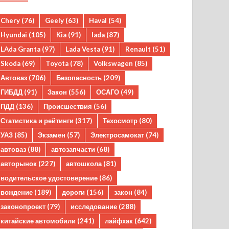
Chery
(76)
Geely
(63)
Haval
(54)
Hyundai
(105)
Kia
(91)
lada
(87)
LAda Granta
(97)
Lada Vesta
(91)
Renault
(51)
Skoda
(69)
Toyota
(78)
Volkswagen
(85)
Автоваз
(706)
Безопасность
(209)
ГИБДД
(91)
Закон
(556)
ОСАГО
(49)
ПДД
(136)
Происшествия
(56)
Статистика и рейтинги
(317)
Техосмотр
(80)
УАЗ
(85)
Экзамен
(57)
Электросамокат
(74)
автоваз
(88)
автозапчасти
(68)
авторынок
(227)
автошкола
(81)
водительское удостоверение
(86)
вождение
(189)
дороги
(156)
закон
(84)
законопроект
(79)
исследование
(288)
китайские автомобили
(241)
лайфхак
(642)