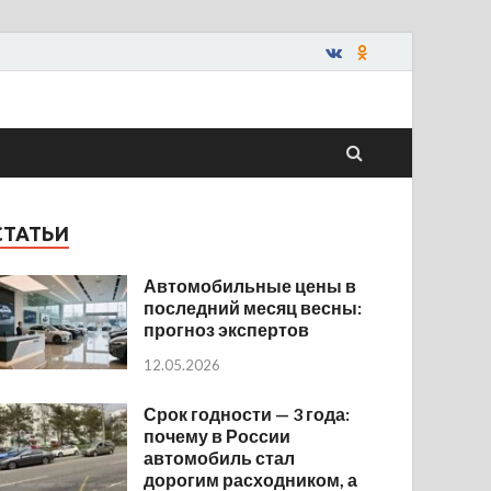
СТАТЬИ
Автомобильные цены в
последний месяц весны:
прогноз экспертов
12.05.2026
Срок годности — 3 года:
почему в России
автомобиль стал
дорогим расходником, а