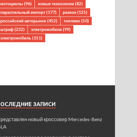
мотоциклы
(96)
новые технологии
(82)
параллельный импорт
(177)
разное
(125)
российский авторынок
(452)
топливо
(50)
штраф
(232)
электромобили
(99)
электромобиль
(151)
ПОСЛЕДНИЕ ЗАПИСИ
редставлен новый кроссовер Mercedes-Benz
GLA