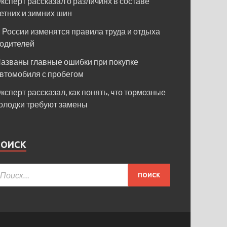
ксперт рассказал о различиях в составе
етних и зимних шин
 России изменятся правила труда и отдыха
одителей
азваны главные ошибки при покупке
втомобиля с пробегом
ксперт рассказал, как понять, что тормозные
олодки требуют замены
ПОИСК