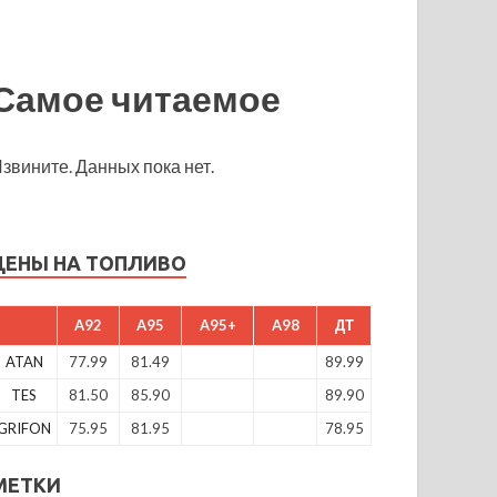
Самое читаемое
звините. Данных пока нет.
ЦЕНЫ НА ТОПЛИВО
A92
A95
A95+
A98
ДТ
ATAN
77.99
81.49
89.99
TES
81.50
85.90
89.90
GRIFON
75.95
81.95
78.95
МЕТКИ