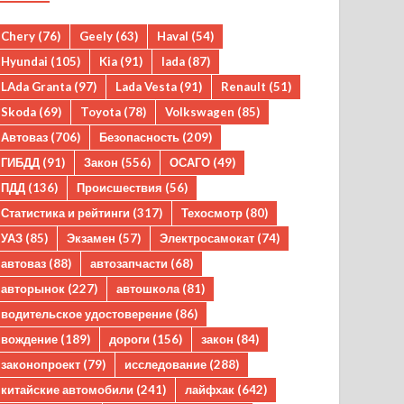
Chery
(76)
Geely
(63)
Haval
(54)
Hyundai
(105)
Kia
(91)
lada
(87)
LAda Granta
(97)
Lada Vesta
(91)
Renault
(51)
Skoda
(69)
Toyota
(78)
Volkswagen
(85)
Автоваз
(706)
Безопасность
(209)
ГИБДД
(91)
Закон
(556)
ОСАГО
(49)
ПДД
(136)
Происшествия
(56)
Статистика и рейтинги
(317)
Техосмотр
(80)
УАЗ
(85)
Экзамен
(57)
Электросамокат
(74)
автоваз
(88)
автозапчасти
(68)
авторынок
(227)
автошкола
(81)
водительское удостоверение
(86)
вождение
(189)
дороги
(156)
закон
(84)
законопроект
(79)
исследование
(288)
китайские автомобили
(241)
лайфхак
(642)