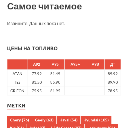
Самое читаемое
Извините. Данных пока нет.
ЦЕНЫ НА ТОПЛИВО
A92
A95
A95+
A98
ДТ
ATAN
77.99
81.49
89.99
TES
81.50
85.90
89.90
GRIFON
75.95
81.95
78.95
МЕТКИ
Chery
(76)
Geely
(63)
Haval
(54)
Hyundai
(105)