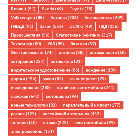
Kia
(91)
lada
(87)
LAda Granta
(97)
Lada Vesta
(91)
Renault
(51)
Skoda
(69)
Toyota
(78)
Volkswagen
(85)
Автоваз
(706)
Безопасность
(209)
ГИБДД
(91)
Закон
(556)
ОСАГО
(49)
ПДД
(136)
Происшествия
(56)
Статистика и рейтинги
(317)
Техосмотр
(80)
УАЗ
(85)
Экзамен
(57)
Электросамокат
(74)
автоваз
(88)
автозапчасти
(68)
авторынок
(227)
автошкола
(81)
водительское удостоверение
(86)
вождение
(189)
дороги
(156)
закон
(84)
законопроект
(79)
исследование
(288)
китайские автомобили
(241)
лайфхак
(642)
мотоциклы
(96)
новые технологии
(82)
параллельный импорт
(177)
разное
(125)
российский авторынок
(452)
топливо
(50)
штраф
(232)
электромобили
(99)
электромобиль
(151)