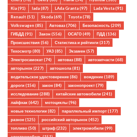
Kia
(91)
lada
(87)
LAda Granta
(97)
Lada Vesta
(91)
Renault
(51)
Skoda
(69)
Toyota
(78)
Volkswagen
(85)
Автоваз
(706)
Безопасность
(209)
ГИБДД
(91)
Закон
(556)
ОСАГО
(49)
ПДД
(136)
Происшествия
(56)
Статистика и рейтинги
(317)
Техосмотр
(80)
УАЗ
(85)
Экзамен
(57)
Электросамокат
(74)
автоваз
(88)
автозапчасти
(68)
авторынок
(227)
автошкола
(81)
водительское удостоверение
(86)
вождение
(189)
дороги
(156)
закон
(84)
законопроект
(79)
исследование
(288)
китайские автомобили
(241)
лайфхак
(642)
мотоциклы
(96)
новые технологии
(82)
параллельный импорт
(177)
разное
(125)
российский авторынок
(452)
топливо
(50)
штраф
(232)
электромобили
(99)
электромобиль
(151)