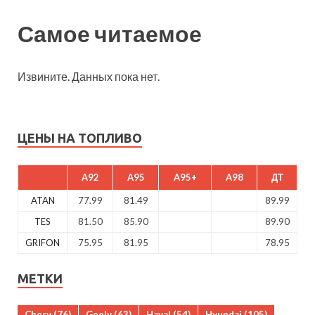
Самое читаемое
Извините. Данных пока нет.
ЦЕНЫ НА ТОПЛИВО
A92
A95
A95+
A98
ДТ
ATAN
77.99
81.49
89.99
TES
81.50
85.90
89.90
GRIFON
75.95
81.95
78.95
МЕТКИ
Chery
(76)
Geely
(63)
Haval
(54)
Hyundai
(105)