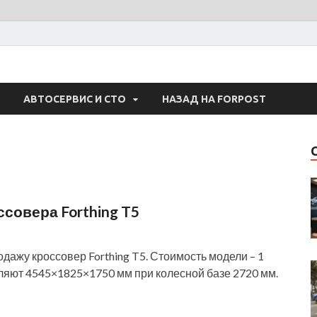
 Авто
АВТОСЕРВИС И СТО
НАЗАД НА FORPOST
совера Forthing T5
дажу кроссовер Forthing T5. Стоимость модели – 1
вляют 4545×1825×1750 мм при колесной базе 2720 мм.