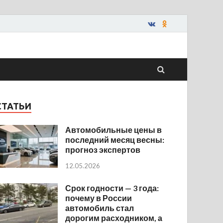
СТАТЬИ
Автомобильные цены в
последний месяц весны:
прогноз экспертов
12.05.2026
Срок годности — 3 года:
почему в России
автомобиль стал
дорогим расходником, а