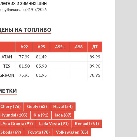
летних и зимних шин
опубликовано 31/07/2026
ЦЕНЫ НА ТОПЛИВО
A92
A95
A95+
A98
ДТ
ATAN
77.99
81.49
89.99
TES
81.50
85.90
89.90
GRIFON
75.95
81.95
78.95
МЕТКИ
Chery
(76)
Geely
(63)
Haval
(54)
Hyundai
(105)
Kia
(91)
lada
(87)
LAda Granta
(97)
Lada Vesta
(91)
Renault
(51)
Skoda
(69)
Toyota
(78)
Volkswagen
(85)