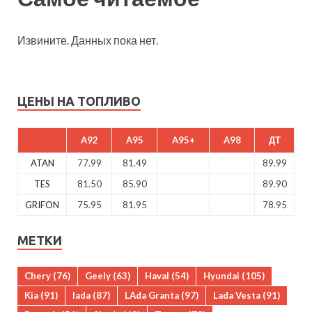
Извините. Данных пока нет.
ЦЕНЫ НА ТОПЛИВО
A92
A95
A95+
A98
ДТ
ATAN
77.99
81.49
89.99
TES
81.50
85.90
89.90
GRIFON
75.95
81.95
78.95
МЕТКИ
Chery
(76)
Geely
(63)
Haval
(54)
Hyundai
(105)
Kia
(91)
lada
(87)
LAda Granta
(97)
Lada Vesta
(91)