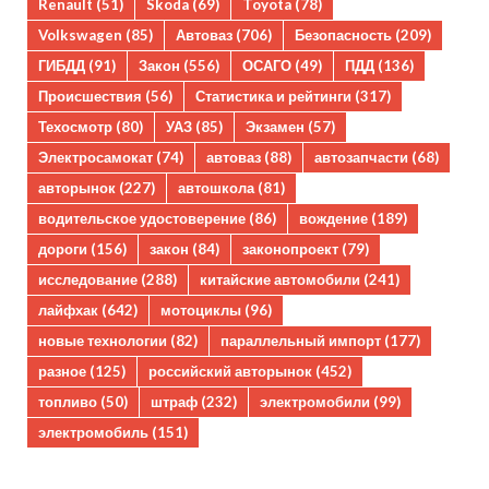
Renault
(51)
Skoda
(69)
Toyota
(78)
Volkswagen
(85)
Автоваз
(706)
Безопасность
(209)
ГИБДД
(91)
Закон
(556)
ОСАГО
(49)
ПДД
(136)
Происшествия
(56)
Статистика и рейтинги
(317)
Техосмотр
(80)
УАЗ
(85)
Экзамен
(57)
Электросамокат
(74)
автоваз
(88)
автозапчасти
(68)
авторынок
(227)
автошкола
(81)
водительское удостоверение
(86)
вождение
(189)
дороги
(156)
закон
(84)
законопроект
(79)
исследование
(288)
китайские автомобили
(241)
лайфхак
(642)
мотоциклы
(96)
новые технологии
(82)
параллельный импорт
(177)
разное
(125)
российский авторынок
(452)
топливо
(50)
штраф
(232)
электромобили
(99)
электромобиль
(151)