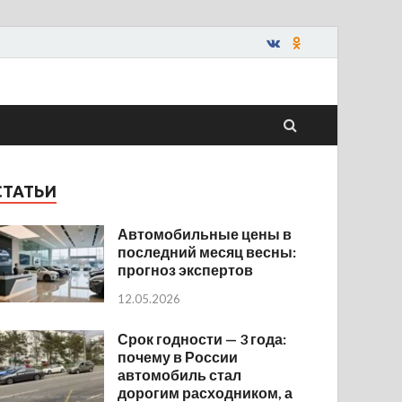
СТАТЬИ
Автомобильные цены в
последний месяц весны:
прогноз экспертов
12.05.2026
Срок годности — 3 года:
почему в России
автомобиль стал
дорогим расходником, а