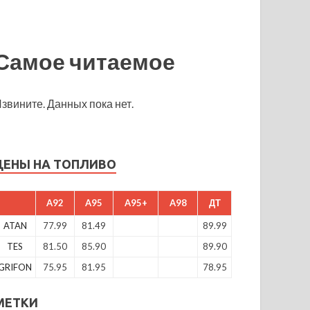
Самое читаемое
звините. Данных пока нет.
ЦЕНЫ НА ТОПЛИВО
A92
A95
A95+
A98
ДТ
ATAN
77.99
81.49
89.99
TES
81.50
85.90
89.90
GRIFON
75.95
81.95
78.95
МЕТКИ