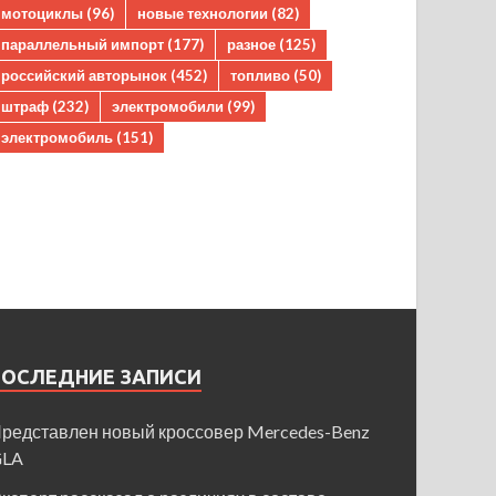
мотоциклы
(96)
новые технологии
(82)
параллельный импорт
(177)
разное
(125)
российский авторынок
(452)
топливо
(50)
штраф
(232)
электромобили
(99)
электромобиль
(151)
ПОСЛЕДНИЕ ЗАПИСИ
редставлен новый кроссовер Mercedes-Benz
GLA