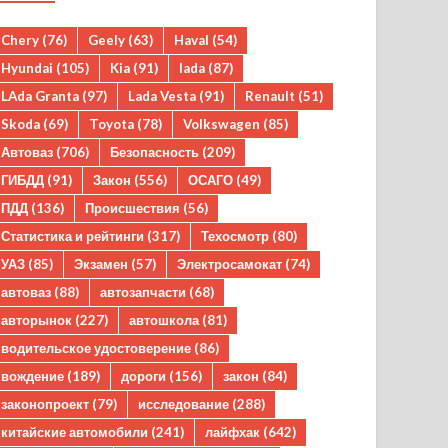
Chery
(76)
Geely
(63)
Haval
(54)
Hyundai
(105)
Kia
(91)
lada
(87)
LAda Granta
(97)
Lada Vesta
(91)
Renault
(51)
Skoda
(69)
Toyota
(78)
Volkswagen
(85)
Автоваз
(706)
Безопасность
(209)
ГИБДД
(91)
Закон
(556)
ОСАГО
(49)
ПДД
(136)
Происшествия
(56)
Статистика и рейтинги
(317)
Техосмотр
(80)
УАЗ
(85)
Экзамен
(57)
Электросамокат
(74)
автоваз
(88)
автозапчасти
(68)
авторынок
(227)
автошкола
(81)
водительское удостоверение
(86)
вождение
(189)
дороги
(156)
закон
(84)
законопроект
(79)
исследование
(288)
китайские автомобили
(241)
лайфхак
(642)