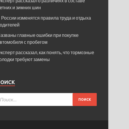
ксперт рассказал о различиях в составе
етних и зимних шин
 России изменятся правила труда и отдыха
одителей
азваны главные ошибки при покупке
втомобиля с пробегом
ксперт рассказал, как понять, что тормозные
олодки требуют замены
ПОИСК