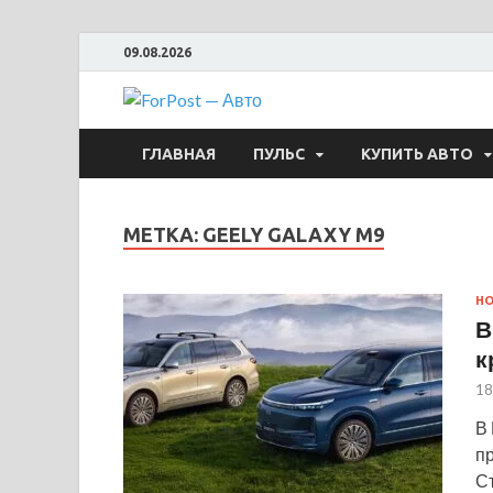
09.08.2026
ForPost —
ГЛАВНАЯ
ПУЛЬС
КУПИТЬ АВТО
МЕТКА:
GEELY GALAXY M9
Н
В
к
18
В 
п
Ст