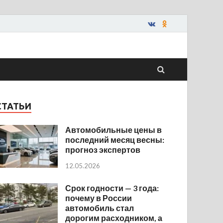
СТАТЬИ
Автомобильные цены в
последний месяц весны:
прогноз экспертов
12.05.2026
Срок годности — 3 года:
почему в России
автомобиль стал
дорогим расходником, а