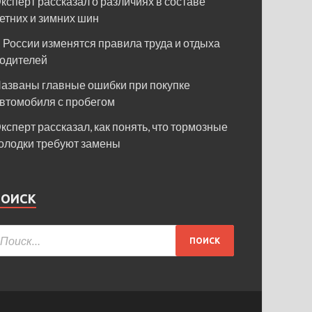
ксперт рассказал о различиях в составе
етних и зимних шин
 России изменятся правила труда и отдыха
одителей
азваны главные ошибки при покупке
втомобиля с пробегом
ксперт рассказал, как понять, что тормозные
олодки требуют замены
ПОИСК