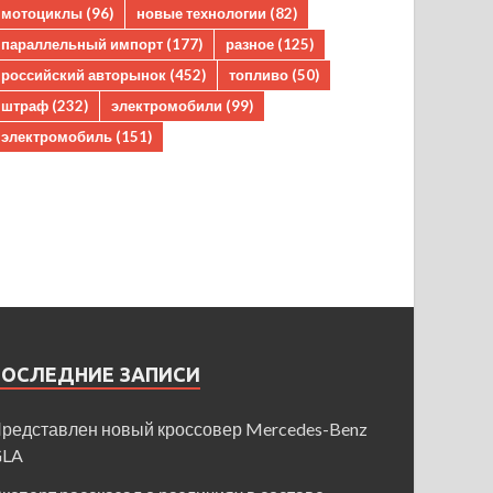
мотоциклы
(96)
новые технологии
(82)
параллельный импорт
(177)
разное
(125)
российский авторынок
(452)
топливо
(50)
штраф
(232)
электромобили
(99)
электромобиль
(151)
ПОСЛЕДНИЕ ЗАПИСИ
редставлен новый кроссовер Mercedes-Benz
GLA