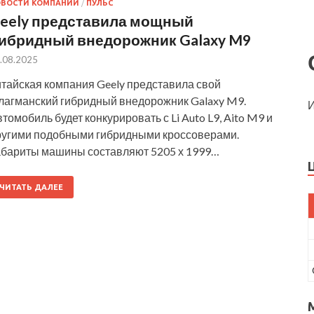
ОВОСТИ КОМПАНИЙ
/
ПУЛЬС
eely представила мощный
ибридный внедорожник Galaxy M9
.08.2025
итайская компания Geely представила свой
лагманский гибридный внедорожник Galaxy M9.
И
томобиль будет конкурировать с Li Auto L9, Aito M9 и
ругими подобными гибридными кроссоверами.
абариты машины составляют 5205 х 1999…
ЧИТАТЬ ДАЛЕЕ