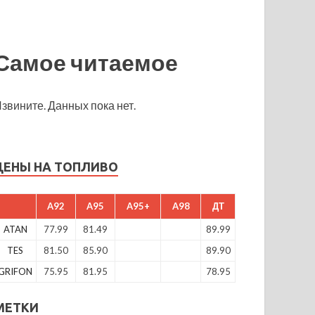
Самое читаемое
звините. Данных пока нет.
ЦЕНЫ НА ТОПЛИВО
A92
A95
A95+
A98
ДТ
ATAN
77.99
81.49
89.99
TES
81.50
85.90
89.90
GRIFON
75.95
81.95
78.95
МЕТКИ