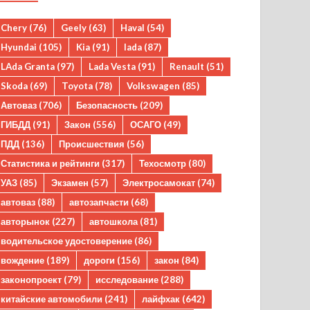
Chery
(76)
Geely
(63)
Haval
(54)
Hyundai
(105)
Kia
(91)
lada
(87)
LAda Granta
(97)
Lada Vesta
(91)
Renault
(51)
Skoda
(69)
Toyota
(78)
Volkswagen
(85)
Автоваз
(706)
Безопасность
(209)
ГИБДД
(91)
Закон
(556)
ОСАГО
(49)
ПДД
(136)
Происшествия
(56)
Статистика и рейтинги
(317)
Техосмотр
(80)
УАЗ
(85)
Экзамен
(57)
Электросамокат
(74)
автоваз
(88)
автозапчасти
(68)
авторынок
(227)
автошкола
(81)
водительское удостоверение
(86)
вождение
(189)
дороги
(156)
закон
(84)
законопроект
(79)
исследование
(288)
китайские автомобили
(241)
лайфхак
(642)