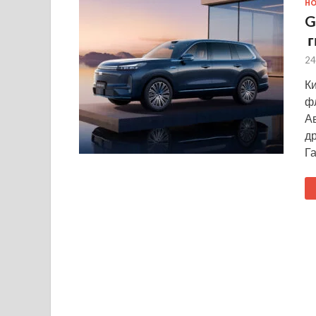
Н
G
г
24
К
ф
Ав
д
Г