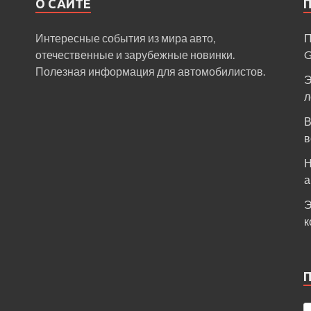
О САЙТЕ
Интересные события из мира авто,
П
отечественные и зарубежные новинки.
Полезная информация для автомобилистов.
Э
л
В
в
Н
а
Э
к