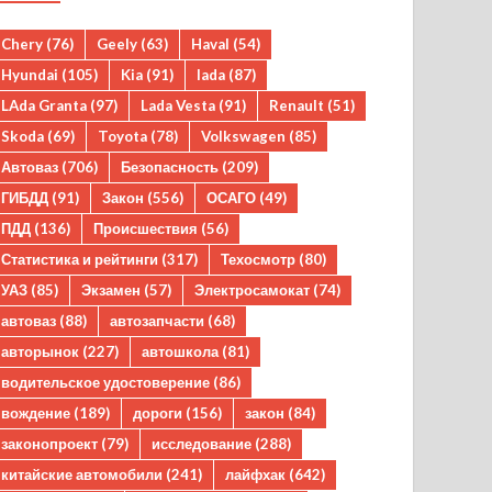
Chery
(76)
Geely
(63)
Haval
(54)
Hyundai
(105)
Kia
(91)
lada
(87)
LAda Granta
(97)
Lada Vesta
(91)
Renault
(51)
Skoda
(69)
Toyota
(78)
Volkswagen
(85)
Автоваз
(706)
Безопасность
(209)
ГИБДД
(91)
Закон
(556)
ОСАГО
(49)
ПДД
(136)
Происшествия
(56)
Статистика и рейтинги
(317)
Техосмотр
(80)
УАЗ
(85)
Экзамен
(57)
Электросамокат
(74)
автоваз
(88)
автозапчасти
(68)
авторынок
(227)
автошкола
(81)
водительское удостоверение
(86)
вождение
(189)
дороги
(156)
закон
(84)
законопроект
(79)
исследование
(288)
китайские автомобили
(241)
лайфхак
(642)