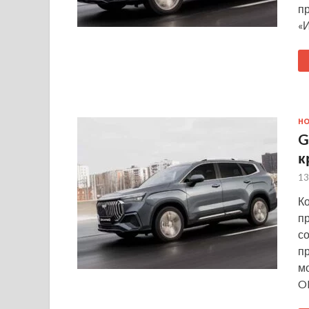
п
«
Н
G
к
13
К
п
с
п
м
O