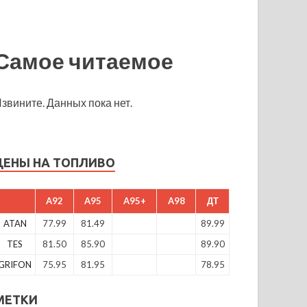
Самое читаемое
звините. Данных пока нет.
ЦЕНЫ НА ТОПЛИВО
A92
A95
A95+
A98
ДТ
ATAN
77.99
81.49
89.99
TES
81.50
85.90
89.90
GRIFON
75.95
81.95
78.95
МЕТКИ