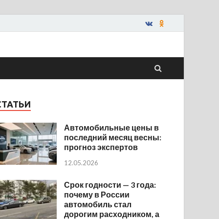
СТАТЬИ
Автомобильные цены в
последний месяц весны:
прогноз экспертов
12.05.2026
Срок годности — 3 года:
почему в России
автомобиль стал
дорогим расходником, а