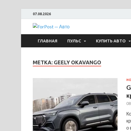
07.08.2026
ForPost —
ГЛАВНАЯ
ПУЛЬС
КУПИТЬ АВТО
МЕТКА:
GEELY OKAVANGO
Н
G
к
08
К
к
о 