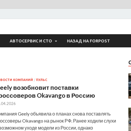
 Авто
АВТОСЕРВИС И СТО
НАЗАД НА FORPOST
ОВОСТИ КОМПАНИЙ
/
ПУЛЬС
eely возобновит поставки
россоверов Okavango в Россию
.04.2026
омпания Geely объявила о планах снова поставлять
россоверы Okavango на рынок РФ. Ранее ходили слухи
возможном уходе модели из России, однако