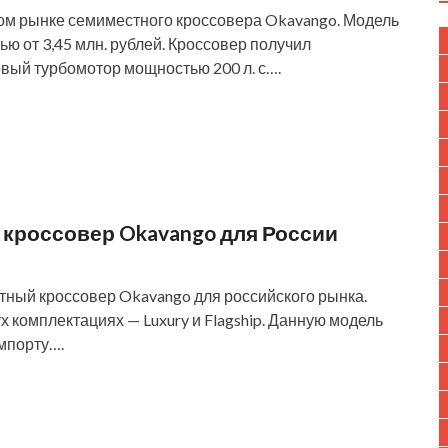
ом рынке семиместного кроссовера Okavango. Модель
ю от 3,45 млн. рублей. Кроссовер получил
ый турбомотор мощностью 200 л. с….
 кроссовер Okavango для России
ный кроссовер Okavango для российского рынка.
х комплектациях — Luxury и Flagship. Данную модель
мпорту….