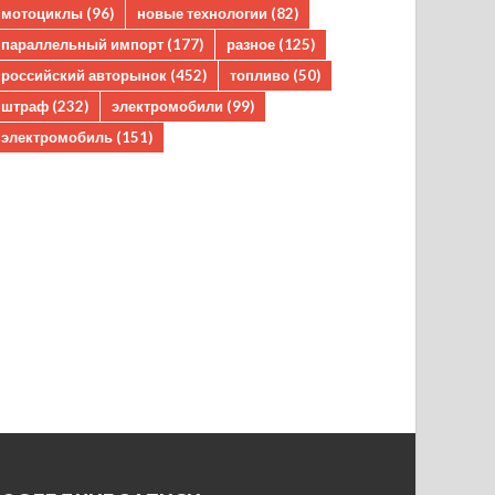
мотоциклы
(96)
новые технологии
(82)
параллельный импорт
(177)
разное
(125)
российский авторынок
(452)
топливо
(50)
штраф
(232)
электромобили
(99)
электромобиль
(151)