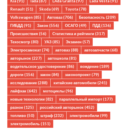
Kia
(91)
lada
(87)
LAda Granta
(97)
Lada Vesta
(91)
Renault
(51)
Skoda
(69)
Toyota
(78)
Volkswagen
(85)
Автоваз
(706)
Безопасность
(209)
ГИБДД
(91)
Закон
(556)
ОСАГО
(49)
ПДД
(136)
Происшествия
(56)
Статистика и рейтинги
(317)
Техосмотр
(80)
УАЗ
(85)
Экзамен
(57)
Электросамокат
(74)
автоваз
(88)
автозапчасти
(68)
авторынок
(227)
автошкола
(81)
водительское удостоверение
(86)
вождение
(189)
дороги
(156)
закон
(84)
законопроект
(79)
исследование
(288)
китайские автомобили
(241)
лайфхак
(642)
мотоциклы
(96)
новые технологии
(82)
параллельный импорт
(177)
разное
(125)
российский авторынок
(452)
топливо
(50)
штраф
(232)
электромобили
(99)
электромобиль
(151)