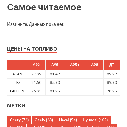
Самое читаемое
Извините. Данных пока нет.
ЦЕНЫ НА ТОПЛИВО
A92
A95
A95+
A98
ДТ
ATAN
77.99
81.49
89.99
TES
81.50
85.90
89.90
GRIFON
75.95
81.95
78.95
МЕТКИ
Chery
(76)
Geely
(63)
Haval
(54)
Hyundai
(105)