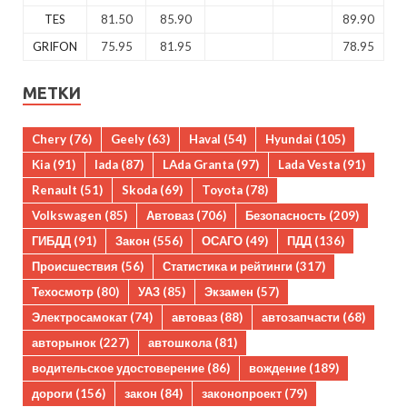
TES
81.50
85.90
89.90
GRIFON
75.95
81.95
78.95
МЕТКИ
Chery
(76)
Geely
(63)
Haval
(54)
Hyundai
(105)
Kia
(91)
lada
(87)
LAda Granta
(97)
Lada Vesta
(91)
Renault
(51)
Skoda
(69)
Toyota
(78)
Volkswagen
(85)
Автоваз
(706)
Безопасность
(209)
ГИБДД
(91)
Закон
(556)
ОСАГО
(49)
ПДД
(136)
Происшествия
(56)
Статистика и рейтинги
(317)
Техосмотр
(80)
УАЗ
(85)
Экзамен
(57)
Электросамокат
(74)
автоваз
(88)
автозапчасти
(68)
авторынок
(227)
автошкола
(81)
водительское удостоверение
(86)
вождение
(189)
дороги
(156)
закон
(84)
законопроект
(79)