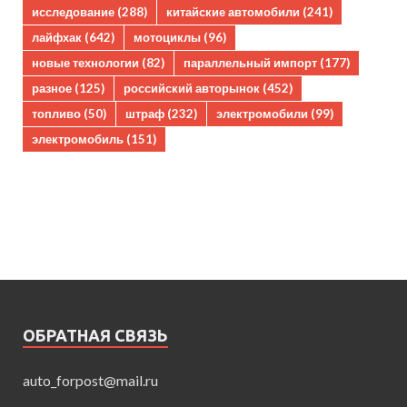
исследование
(288)
китайские автомобили
(241)
лайфхак
(642)
мотоциклы
(96)
новые технологии
(82)
параллельный импорт
(177)
разное
(125)
российский авторынок
(452)
топливо
(50)
штраф
(232)
электромобили
(99)
электромобиль
(151)
ОБРАТНАЯ СВЯЗЬ
auto_forpost@mail.ru