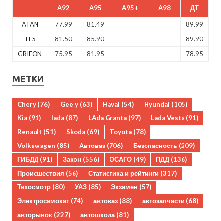
A92
A95
A95+
A98
ДТ
ATAN
77.99
81.49
89.99
TES
81.50
85.90
89.90
GRIFON
75.95
81.95
78.95
МЕТКИ
Chery
(76)
Geely
(63)
Haval
(54)
Hyundai
(105)
Kia
(91)
lada
(87)
LAda Granta
(97)
Lada Vesta
(91)
Renault
(51)
Skoda
(69)
Toyota
(78)
Volkswagen
(85)
Автоваз
(706)
Безопасность
(209)
ГИБДД
(91)
Закон
(556)
ОСАГО
(49)
ПДД
(136)
Происшествия
(56)
Статистика и рейтинги
(317)
Техосмотр
(80)
УАЗ
(85)
Экзамен
(57)
Электросамокат
(74)
автоваз
(88)
автозапчасти
(68)
авторынок
(227)
автошкола
(81)