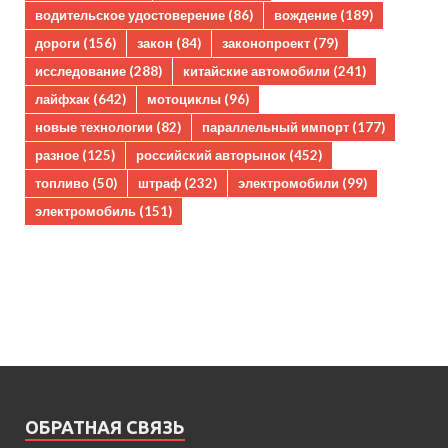
водительское удостоверение
(86)
вождение
(189)
дороги
(156)
закон
(84)
законопроект
(79)
исследование
(288)
китайские автомобили
(241)
лайфхак
(642)
мотоциклы
(96)
новые технологии
(82)
параллельный импорт
(177)
разное
(125)
российский авторынок
(452)
топливо
(50)
штраф
(232)
электромобили
(99)
электромобиль
(151)
ОБРАТНАЯ СВЯЗЬ