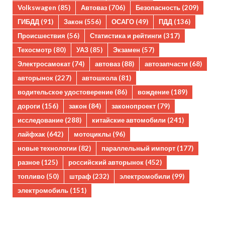
Volkswagen
(85)
Автоваз
(706)
Безопасность
(209)
ГИБДД
(91)
Закон
(556)
ОСАГО
(49)
ПДД
(136)
Происшествия
(56)
Статистика и рейтинги
(317)
Техосмотр
(80)
УАЗ
(85)
Экзамен
(57)
Электросамокат
(74)
автоваз
(88)
автозапчасти
(68)
авторынок
(227)
автошкола
(81)
водительское удостоверение
(86)
вождение
(189)
дороги
(156)
закон
(84)
законопроект
(79)
исследование
(288)
китайские автомобили
(241)
лайфхак
(642)
мотоциклы
(96)
новые технологии
(82)
параллельный импорт
(177)
разное
(125)
российский авторынок
(452)
топливо
(50)
штраф
(232)
электромобили
(99)
электромобиль
(151)