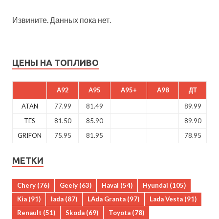
Извините. Данных пока нет.
ЦЕНЫ НА ТОПЛИВО
A92
A95
A95+
A98
ДТ
ATAN
77.99
81.49
89.99
TES
81.50
85.90
89.90
GRIFON
75.95
81.95
78.95
МЕТКИ
Chery
(76)
Geely
(63)
Haval
(54)
Hyundai
(105)
Kia
(91)
lada
(87)
LAda Granta
(97)
Lada Vesta
(91)
Renault
(51)
Skoda
(69)
Toyota
(78)