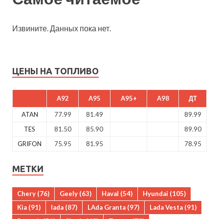
Извините. Данных пока нет.
ЦЕНЫ НА ТОПЛИВО
A92
A95
A95+
A98
ДТ
ATAN
77.99
81.49
89.99
TES
81.50
85.90
89.90
GRIFON
75.95
81.95
78.95
МЕТКИ
Chery
(76)
Geely
(63)
Haval
(54)
Hyundai
(105)
Kia
(91)
lada
(87)
LAda Granta
(97)
Lada Vesta
(91)