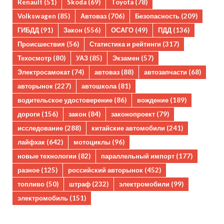
Renault
(51)
Skoda
(69)
Toyota
(78)
Volkswagen
(85)
Автоваз
(706)
Безопасность
(209)
ГИБДД
(91)
Закон
(556)
ОСАГО
(49)
ПДД
(136)
Происшествия
(56)
Статистика и рейтинги
(317)
Техосмотр
(80)
УАЗ
(85)
Экзамен
(57)
Электросамокат
(74)
автоваз
(88)
автозапчасти
(68)
авторынок
(227)
автошкола
(81)
водительское удостоверение
(86)
вождение
(189)
дороги
(156)
закон
(84)
законопроект
(79)
исследование
(288)
китайские автомобили
(241)
лайфхак
(642)
мотоциклы
(96)
новые технологии
(82)
параллельный импорт
(177)
разное
(125)
российский авторынок
(452)
топливо
(50)
штраф
(232)
электромобили
(99)
электромобиль
(151)