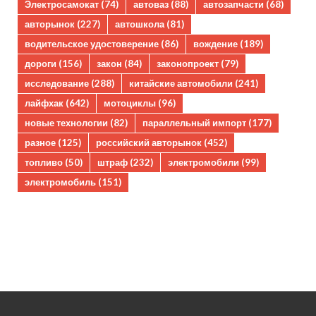
Электросамокат
(74)
автоваз
(88)
автозапчасти
(68)
авторынок
(227)
автошкола
(81)
водительское удостоверение
(86)
вождение
(189)
дороги
(156)
закон
(84)
законопроект
(79)
исследование
(288)
китайские автомобили
(241)
лайфхак
(642)
мотоциклы
(96)
новые технологии
(82)
параллельный импорт
(177)
разное
(125)
российский авторынок
(452)
топливо
(50)
штраф
(232)
электромобили
(99)
электромобиль
(151)