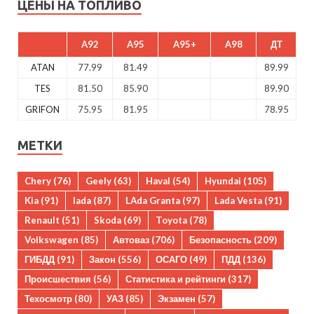
ЦЕНЫ НА ТОПЛИВО
A92
A95
A95+
A98
ДТ
ATAN
77.99
81.49
89.99
TES
81.50
85.90
89.90
GRIFON
75.95
81.95
78.95
МЕТКИ
Chery
(76)
Geely
(63)
Haval
(54)
Hyundai
(105)
Kia
(91)
lada
(87)
LAda Granta
(97)
Lada Vesta
(91)
Renault
(51)
Skoda
(69)
Toyota
(78)
Volkswagen
(85)
Автоваз
(706)
Безопасность
(209)
ГИБДД
(91)
Закон
(556)
ОСАГО
(49)
ПДД
(136)
Происшествия
(56)
Статистика и рейтинги
(317)
Техосмотр
(80)
УАЗ
(85)
Экзамен
(57)