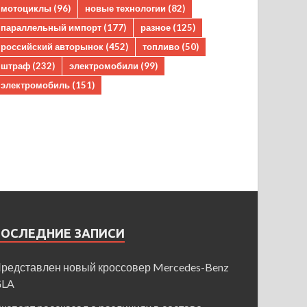
мотоциклы
(96)
новые технологии
(82)
параллельный импорт
(177)
разное
(125)
российский авторынок
(452)
топливо
(50)
штраф
(232)
электромобили
(99)
электромобиль
(151)
ПОСЛЕДНИЕ ЗАПИСИ
редставлен новый кроссовер Mercedes-Benz
GLA