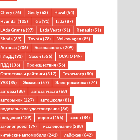
Chery
(76)
Geely
(63)
Haval
(54)
Hyundai
(105)
Kia
(91)
lada
(87)
LAda Granta
(97)
Lada Vesta
(91)
Renault
(51)
Skoda
(69)
Toyota
(78)
Volkswagen
(85)
Автоваз
(706)
Безопасность
(209)
ГИБДД
(91)
Закон
(556)
ОСАГО
(49)
ПДД
(136)
Происшествия
(56)
Статистика и рейтинги
(317)
Техосмотр
(80)
УАЗ
(85)
Экзамен
(57)
Электросамокат
(74)
автоваз
(88)
автозапчасти
(68)
авторынок
(227)
автошкола
(81)
водительское удостоверение
(86)
вождение
(189)
дороги
(156)
закон
(84)
законопроект
(79)
исследование
(288)
китайские автомобили
(241)
лайфхак
(642)