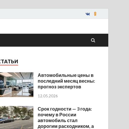
СТАТЬИ
Автомобильные цены в
последний месяц весны:
прогноз экспертов
12.05.2026
Срок годности — 3 года:
почему в России
автомобиль стал
дорогим расходником, а