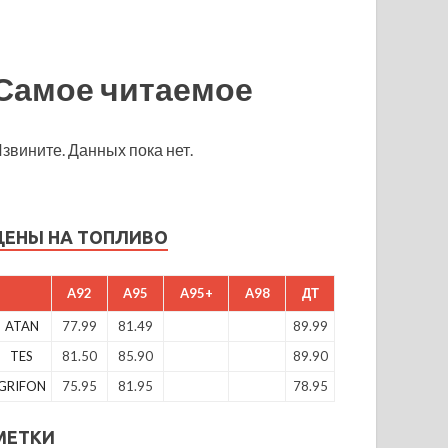
Самое читаемое
звините. Данных пока нет.
ЦЕНЫ НА ТОПЛИВО
A92
A95
A95+
A98
ДТ
ATAN
77.99
81.49
89.99
TES
81.50
85.90
89.90
GRIFON
75.95
81.95
78.95
МЕТКИ