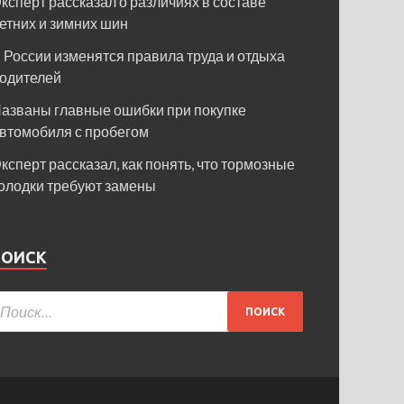
ксперт рассказал о различиях в составе
етних и зимних шин
 России изменятся правила труда и отдыха
одителей
азваны главные ошибки при покупке
втомобиля с пробегом
ксперт рассказал, как понять, что тормозные
олодки требуют замены
ПОИСК