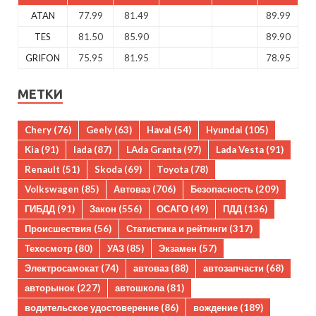
ATAN
77.99
81.49
89.99
TES
81.50
85.90
89.90
GRIFON
75.95
81.95
78.95
МЕТКИ
Chery
(76)
Geely
(63)
Haval
(54)
Hyundai
(105)
Kia
(91)
lada
(87)
LAda Granta
(97)
Lada Vesta
(91)
Renault
(51)
Skoda
(69)
Toyota
(78)
Volkswagen
(85)
Автоваз
(706)
Безопасность
(209)
ГИБДД
(91)
Закон
(556)
ОСАГО
(49)
ПДД
(136)
Происшествия
(56)
Статистика и рейтинги
(317)
Техосмотр
(80)
УАЗ
(85)
Экзамен
(57)
Электросамокат
(74)
автоваз
(88)
автозапчасти
(68)
авторынок
(227)
автошкола
(81)
водительское удостоверение
(86)
вождение
(189)