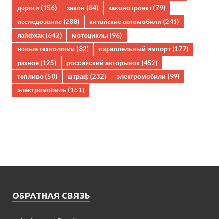
дороги
(156)
закон
(84)
законопроект
(79)
исследование
(288)
китайские автомобили
(241)
лайфхак
(642)
мотоциклы
(96)
новые технологии
(82)
параллельный импорт
(177)
разное
(125)
российский авторынок
(452)
топливо
(50)
штраф
(232)
электромобили
(99)
электромобиль
(151)
ОБРАТНАЯ СВЯЗЬ