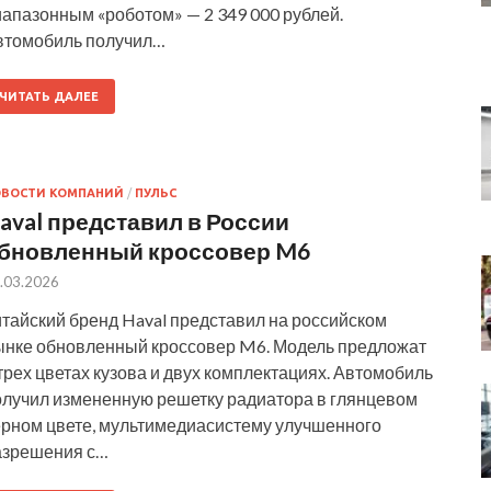
иапазонным «роботом» — 2 349 000 рублей.
втомобиль получил…
ЧИТАТЬ ДАЛЕЕ
ОВОСТИ КОМПАНИЙ
/
ПУЛЬС
aval представил в России
бновленный кроссовер M6
.03.2026
итайский бренд Haval представил на российском
ынке обновленный кроссовер M6. Модель предложат
трех цветах кузова и двух комплектациях. Автомобиль
олучил измененную решетку радиатора в глянцевом
ерном цвете, мультимедиасистему улучшенного
азрешения с…