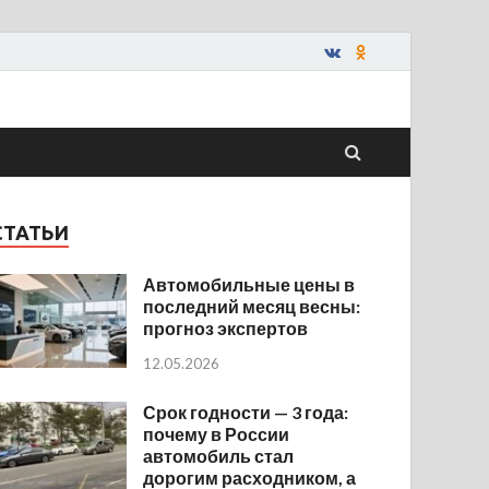
СТАТЬИ
Автомобильные цены в
последний месяц весны:
прогноз экспертов
12.05.2026
Срок годности — 3 года:
почему в России
автомобиль стал
дорогим расходником, а