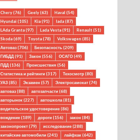
Chery
(76)
Geely
(63)
Haval
(54)
Hyundai
(105)
Kia
(91)
lada
(87)
LAda Granta
(97)
Lada Vesta
(91)
Renault
(51)
Skoda
(69)
Toyota
(78)
Volkswagen
(85)
Автоваз
(706)
Безопасность
(209)
ГИБДД
(91)
Закон
(556)
ОСАГО
(49)
ПДД
(136)
Происшествия
(56)
Статистика и рейтинги
(317)
Техосмотр
(80)
УАЗ
(85)
Экзамен
(57)
Электросамокат
(74)
автоваз
(88)
автозапчасти
(68)
авторынок
(227)
автошкола
(81)
водительское удостоверение
(86)
вождение
(189)
дороги
(156)
закон
(84)
законопроект
(79)
исследование
(288)
китайские автомобили
(241)
лайфхак
(642)