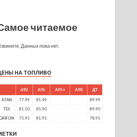
Самое читаемое
звините. Данных пока нет.
ЦЕНЫ НА ТОПЛИВО
A92
A95
A95+
A98
ДТ
ATAN
77.99
81.49
89.99
TES
81.50
85.90
89.90
GRIFON
75.95
81.95
78.95
МЕТКИ