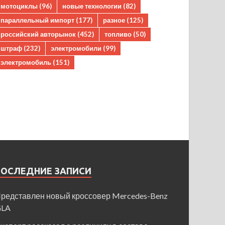
мотоциклы
(96)
новые технологии
(82)
параллельный импорт
(177)
разное
(125)
российский авторынок
(452)
топливо
(50)
штраф
(232)
электромобили
(99)
электромобиль
(151)
ПОСЛЕДНИЕ ЗАПИСИ
редставлен новый кроссовер Mercedes-Benz
GLA