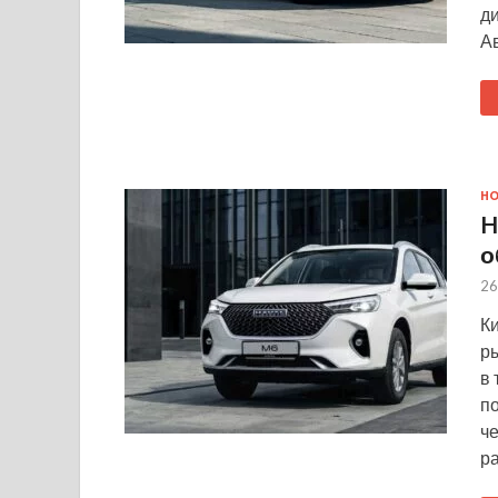
д
А
Н
H
о
26
К
р
в 
п
ч
р