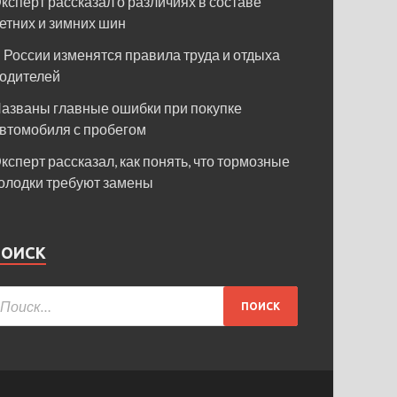
ксперт рассказал о различиях в составе
етних и зимних шин
 России изменятся правила труда и отдыха
одителей
азваны главные ошибки при покупке
втомобиля с пробегом
ксперт рассказал, как понять, что тормозные
олодки требуют замены
ПОИСК