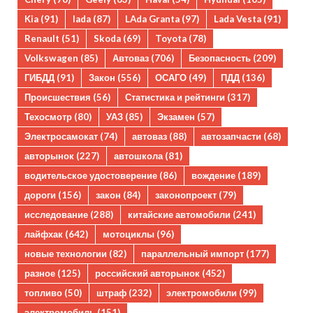
Kia
(91)
lada
(87)
LAda Granta
(97)
Lada Vesta
(91)
Renault
(51)
Skoda
(69)
Toyota
(78)
Volkswagen
(85)
Автоваз
(706)
Безопасность
(209)
ГИБДД
(91)
Закон
(556)
ОСАГО
(49)
ПДД
(136)
Происшествия
(56)
Статистика и рейтинги
(317)
Техосмотр
(80)
УАЗ
(85)
Экзамен
(57)
Электросамокат
(74)
автоваз
(88)
автозапчасти
(68)
авторынок
(227)
автошкола
(81)
водительское удостоверение
(86)
вождение
(189)
дороги
(156)
закон
(84)
законопроект
(79)
исследование
(288)
китайские автомобили
(241)
лайфхак
(642)
мотоциклы
(96)
новые технологии
(82)
параллельный импорт
(177)
разное
(125)
российский авторынок
(452)
топливо
(50)
штраф
(232)
электромобили
(99)
электромобиль
(151)