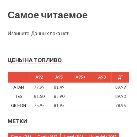
Самое читаемое
Извините. Данных пока нет.
ЦЕНЫ НА ТОПЛИВО
A92
A95
A95+
A98
ДТ
ATAN
77.99
81.49
89.99
TES
81.50
85.90
89.90
GRIFON
75.95
81.95
78.95
МЕТКИ
Chery
(76)
Geely
(63)
Haval
(54)
Hyundai
(105)