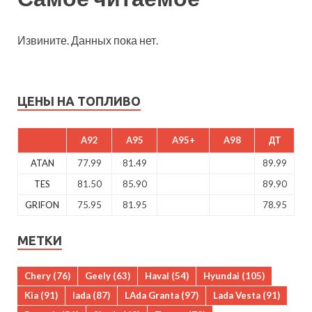
Извините. Данных пока нет.
ЦЕНЫ НА ТОПЛИВО
A92
A95
A95+
A98
ДТ
ATAN
77.99
81.49
89.99
TES
81.50
85.90
89.90
GRIFON
75.95
81.95
78.95
МЕТКИ
Chery
(76)
Geely
(63)
Haval
(54)
Hyundai
(105)
Kia
(91)
lada
(87)
LAda Granta
(97)
Lada Vesta
(91)