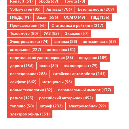
Renault
(51)
Skoda
(69)
Toyota
(78)
Volkswagen
(85)
Автоваз
(706)
Безопасность
(209)
ГИБДД
(91)
Закон
(556)
ОСАГО
(49)
ПДД
(136)
Происшествия
(56)
Статистика и рейтинги
(317)
Техосмотр
(80)
УАЗ
(85)
Экзамен
(57)
Электросамокат
(74)
автоваз
(88)
автозапчасти
(68)
авторынок
(227)
автошкола
(81)
водительское удостоверение
(86)
вождение
(189)
дороги
(156)
закон
(84)
законопроект
(79)
исследование
(288)
китайские автомобили
(241)
лайфхак
(642)
мотоциклы
(96)
новые технологии
(82)
параллельный импорт
(177)
разное
(125)
российский авторынок
(452)
топливо
(50)
штраф
(232)
электромобили
(99)
электромобиль
(151)