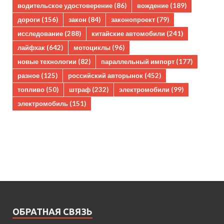
водительское удостоверение
(86)
вождение
(189)
дороги
(156)
закон
(84)
законопроект
(79)
исследование
(288)
китайские автомобили
(241)
лайфхак
(642)
мотоциклы
(96)
новые технологии
(82)
параллельный импорт
(177)
разное
(125)
российский авторынок
(452)
топливо
(50)
штраф
(232)
электромобили
(99)
электромобиль
(151)
ОБРАТНАЯ СВЯЗЬ