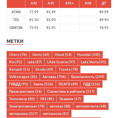
A92
A95
A95+
A98
ДТ
ATAN
77.99
81.49
89.99
TES
81.50
85.90
89.90
GRIFON
75.95
81.95
78.95
МЕТКИ
Chery
(76)
Geely
(63)
Haval
(54)
Hyundai
(105)
Kia
(91)
lada
(87)
LAda Granta
(97)
Lada Vesta
(91)
Renault
(51)
Skoda
(69)
Toyota
(78)
Volkswagen
(85)
Автоваз
(706)
Безопасность
(209)
ГИБДД
(91)
Закон
(556)
ОСАГО
(49)
ПДД
(136)
Происшествия
(56)
Статистика и рейтинги
(317)
Техосмотр
(80)
УАЗ
(85)
Экзамен
(57)
Электросамокат
(74)
автоваз
(88)
автозапчасти
(68)
авторынок
(227)
автошкола
(81)