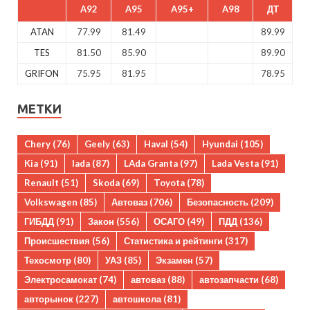
A92
A95
A95+
A98
ДТ
ATAN
77.99
81.49
89.99
TES
81.50
85.90
89.90
GRIFON
75.95
81.95
78.95
МЕТКИ
Chery
(76)
Geely
(63)
Haval
(54)
Hyundai
(105)
Kia
(91)
lada
(87)
LAda Granta
(97)
Lada Vesta
(91)
Renault
(51)
Skoda
(69)
Toyota
(78)
Volkswagen
(85)
Автоваз
(706)
Безопасность
(209)
ГИБДД
(91)
Закон
(556)
ОСАГО
(49)
ПДД
(136)
Происшествия
(56)
Статистика и рейтинги
(317)
Техосмотр
(80)
УАЗ
(85)
Экзамен
(57)
Электросамокат
(74)
автоваз
(88)
автозапчасти
(68)
авторынок
(227)
автошкола
(81)