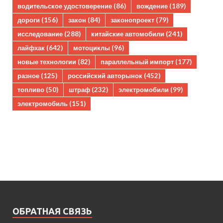
водительское удостоверение
(86)
вождение
(189)
дороги
(156)
закон
(84)
законопроект
(79)
исследование
(288)
китайские автомобили
(241)
лайфхак
(642)
мотоциклы
(96)
новые технологии
(82)
параллельный импорт
(177)
разное
(125)
российский авторынок
(452)
топливо
(50)
штраф
(232)
электромобили
(99)
электромобиль
(151)
ОБРАТНАЯ СВЯЗЬ