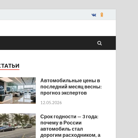
СТАТЬИ
Автомобильные цены в
последний месяц весны:
прогноз экспертов
12.05.2026
Срок годности — 3 года:
почему в России
автомобиль стал
дорогим расходником, а