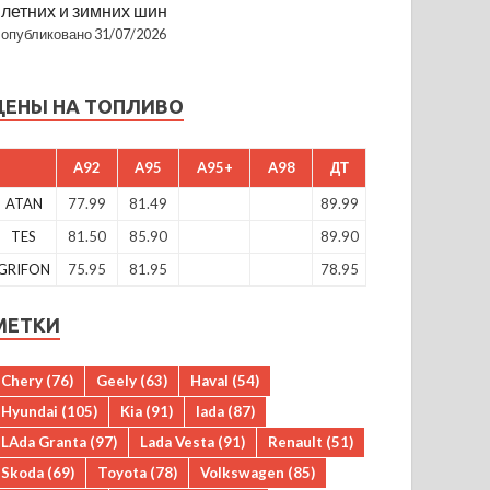
летних и зимних шин
опубликовано 31/07/2026
ЦЕНЫ НА ТОПЛИВО
A92
A95
A95+
A98
ДТ
ATAN
77.99
81.49
89.99
TES
81.50
85.90
89.90
GRIFON
75.95
81.95
78.95
МЕТКИ
Chery
(76)
Geely
(63)
Haval
(54)
Hyundai
(105)
Kia
(91)
lada
(87)
LAda Granta
(97)
Lada Vesta
(91)
Renault
(51)
Skoda
(69)
Toyota
(78)
Volkswagen
(85)