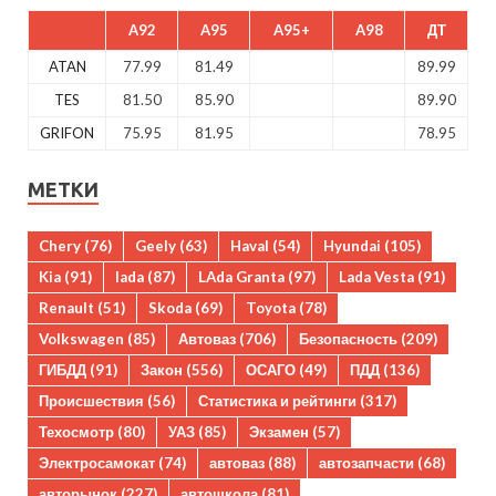
A92
A95
A95+
A98
ДТ
ATAN
77.99
81.49
89.99
TES
81.50
85.90
89.90
GRIFON
75.95
81.95
78.95
МЕТКИ
Chery
(76)
Geely
(63)
Haval
(54)
Hyundai
(105)
Kia
(91)
lada
(87)
LAda Granta
(97)
Lada Vesta
(91)
Renault
(51)
Skoda
(69)
Toyota
(78)
Volkswagen
(85)
Автоваз
(706)
Безопасность
(209)
ГИБДД
(91)
Закон
(556)
ОСАГО
(49)
ПДД
(136)
Происшествия
(56)
Статистика и рейтинги
(317)
Техосмотр
(80)
УАЗ
(85)
Экзамен
(57)
Электросамокат
(74)
автоваз
(88)
автозапчасти
(68)
авторынок
(227)
автошкола
(81)