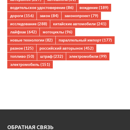
водительское удостоверение
(86)
вождение
(189)
дороги
(156)
закон
(84)
законопроект
(79)
исследование
(288)
китайские автомобили
(241)
лайфхак
(642)
мотоциклы
(96)
новые технологии
(82)
параллельный импорт
(177)
разное
(125)
российский авторынок
(452)
топливо
(50)
штраф
(232)
электромобили
(99)
электромобиль
(151)
ОБРАТНАЯ СВЯЗЬ