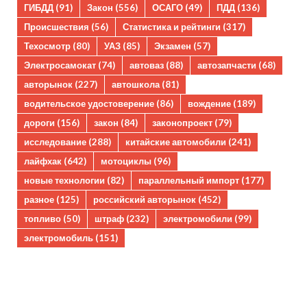
ГИБДД
(91)
Закон
(556)
ОСАГО
(49)
ПДД
(136)
Происшествия
(56)
Статистика и рейтинги
(317)
Техосмотр
(80)
УАЗ
(85)
Экзамен
(57)
Электросамокат
(74)
автоваз
(88)
автозапчасти
(68)
авторынок
(227)
автошкола
(81)
водительское удостоверение
(86)
вождение
(189)
дороги
(156)
закон
(84)
законопроект
(79)
исследование
(288)
китайские автомобили
(241)
лайфхак
(642)
мотоциклы
(96)
новые технологии
(82)
параллельный импорт
(177)
разное
(125)
российский авторынок
(452)
топливо
(50)
штраф
(232)
электромобили
(99)
электромобиль
(151)