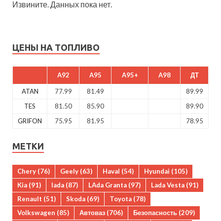
Извините. Данных пока нет.
ЦЕНЫ НА ТОПЛИВО
A92
A95
A95+
A98
ДТ
ATAN
77.99
81.49
89.99
TES
81.50
85.90
89.90
GRIFON
75.95
81.95
78.95
МЕТКИ
Chery
(76)
Geely
(63)
Haval
(54)
Hyundai
(105)
Kia
(91)
lada
(87)
LAda Granta
(97)
Lada Vesta
(91)
Renault
(51)
Skoda
(69)
Toyota
(78)
Volkswagen
(85)
Автоваз
(706)
Безопасность
(209)