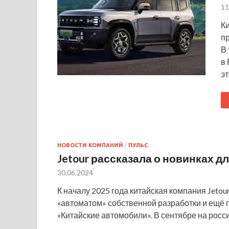
11
Ки
п
В 
в 
эт
НОВОСТИ КОМПАНИЙ
/
ПУЛЬС
Jetour рассказала о новинках д
30.06.2024
К началу 2025 года китайская компания Jetou
«автоматом» собственной разработки и ещё 
«Китайские автомобили». В сентябре на рос