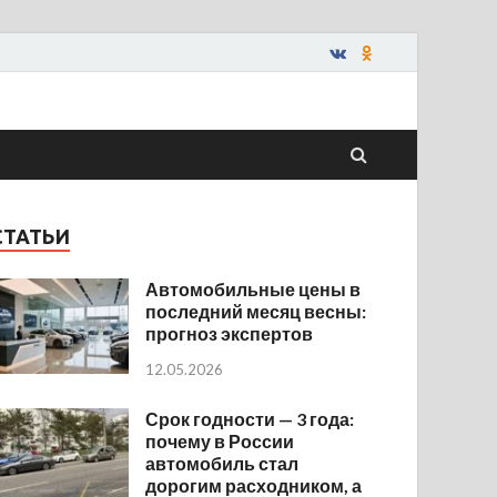
СТАТЬИ
Автомобильные цены в
последний месяц весны:
прогноз экспертов
12.05.2026
Срок годности — 3 года:
почему в России
автомобиль стал
дорогим расходником, а