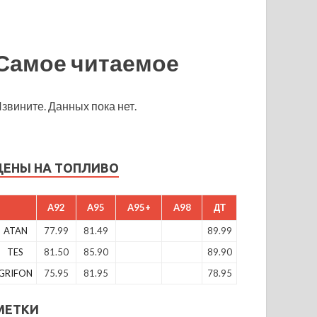
Самое читаемое
звините. Данных пока нет.
ЦЕНЫ НА ТОПЛИВО
A92
A95
A95+
A98
ДТ
ATAN
77.99
81.49
89.99
TES
81.50
85.90
89.90
GRIFON
75.95
81.95
78.95
МЕТКИ