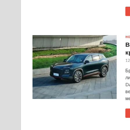
Н
В
к
12
Бр
ли
Da
ве
м