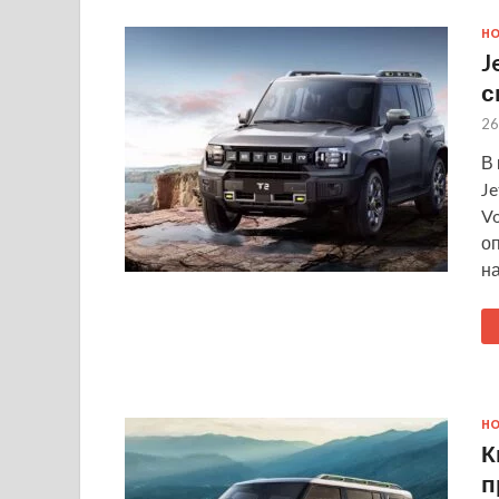
Н
J
с
26
В
Je
Vo
о
н
Н
К
п