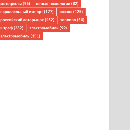
мотоциклы
(96)
новые технологии
(82)
параллельный импорт
(177)
разное
(125)
российский авторынок
(452)
топливо
(50)
штраф
(232)
электромобили
(99)
электромобиль
(151)