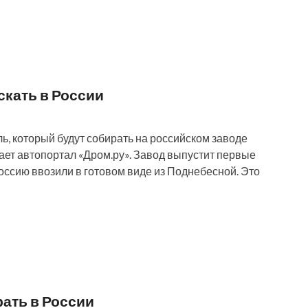
скать в России
, который будут собирать на российском заводе
щает автопортал «Дром.ру». Завод выпустит первые
Россию ввозили в готовом виде из Поднебесной. Это
рать в России