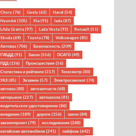
Chery
(76)
Geely
(63)
Haval
(54)
Hyundai
(105)
Kia
(91)
lada
(87)
LAda Granta
(97)
Lada Vesta
(91)
Renault
(51)
Skoda
(69)
Toyota
(78)
Volkswagen
(85)
Автоваз
(706)
Безопасность
(209)
ГИБДД
(91)
Закон
(556)
ОСАГО
(49)
ПДД
(136)
Происшествия
(56)
Статистика и рейтинги
(317)
Техосмотр
(80)
УАЗ
(85)
Экзамен
(57)
Электросамокат
(74)
автоваз
(88)
автозапчасти
(68)
авторынок
(227)
автошкола
(81)
водительское удостоверение
(86)
вождение
(189)
дороги
(156)
закон
(84)
законопроект
(79)
исследование
(288)
китайские автомобили
(241)
лайфхак
(642)