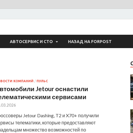
 Авто
АВТОСЕРВИС И СТО
НАЗАД НА FORPOST
ОВОСТИ КОМПАНИЙ
/
ПУЛЬС
втомобили Jetour оснастили
елематическими сервисами
.03.2026
оссоверы Jetour Dashing, T2 и X70+ получили
ервисы телематики, которые предоставляют
ладельцам множество возможностей по