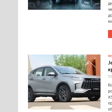
д
ч
д
ко
ПУ
J
к
11
К
р
X5
пр
о