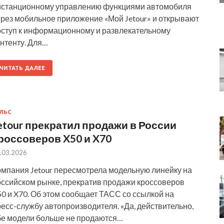
истанционному управлению функциями автомобиля
ерез мобильное приложение «Мой Jetour» и открывают
оступ к информационному и развлекательному
нтенту. Для…
ЧИТАТЬ ДАЛЕЕ
ЛЬС
etour прекратил продажи в России
россоверов X50 и X70
.03.2026
омпания Jetour пересмотрела модельную линейку на
оссийском рынке, прекратив продажи кроссоверов
0 и X70. Об этом сообщает ТАСС со ссылкой на
есс-службу автопроизводителя. «Да, действительно,
бе модели больше не продаются…