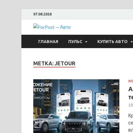
07.08.2026
ForPost —
ГЛАВНАЯ
ПУЛЬС
КУПИТЬ АВТО
МЕТКА:
JETOUR
Н
А
т
18
Кр
с
в