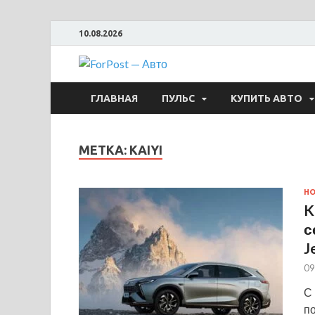
10.08.2026
ForPost —
ГЛАВНАЯ
ПУЛЬС
КУПИТЬ АВТО
МЕТКА:
KAIYI
Н
K
с
J
09
С 
п