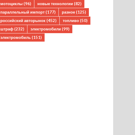
мотоциклы
(96)
новые технологии
(82)
параллельный импорт
(177)
разное
(125)
российский авторынок
(452)
топливо
(50)
штраф
(232)
электромобили
(99)
электромобиль
(151)