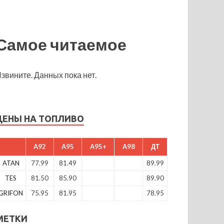
Самое читаемое
звините. Данных пока нет.
ЦЕНЫ НА ТОПЛИВО
A92
A95
A95+
A98
ДТ
ATAN
77.99
81.49
89.99
TES
81.50
85.90
89.90
GRIFON
75.95
81.95
78.95
МЕТКИ