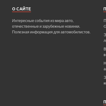
О САЙТЕ
Интересные события из мира авто,
П
отечественные и зарубежные новинки.
Полезная информация для автомобилистов.
Э
л
В
в
Н
а
Э
к