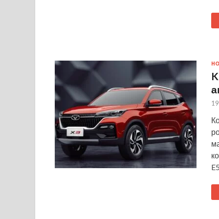
Н
K
а
19
К
ро
м
ко
E