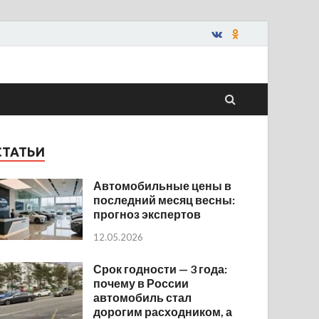
СТАТЬИ
Автомобильные цены в
последний месяц весны:
прогноз экспертов
12.05.2026
Срок годности — 3 года:
почему в России
автомобиль стал
дорогим расходником, а