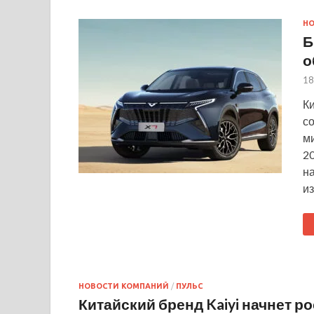
Н
Б
о
18
Ки
с
м
20
н
и
НОВОСТИ КОМПАНИЙ
/
ПУЛЬС
Китайский бренд Kaiyi начнет 