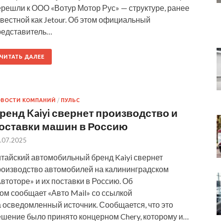
решли к ООО «Вотур Мотор Рус» — структуре, ранее
вестной как Jetour. Об этом официальный
редставитель…
ЧИТАТЬ ДАЛЕЕ
ОВОСТИ КОМПАНИЙ
/
ПУЛЬС
ренд Kaiyi свернет производство и
оставки машин в Россию
.07.2025
итайский автомобильный бренд Kaiyi свернет
роизводство автомобилей на калининградском
втоторе» и их поставки в Россию. Об
ом сообщает «Авто Mail» со ссылкой
 осведомленный источник. Сообщается, что это
ешение было принято концерном Chery, которому и…