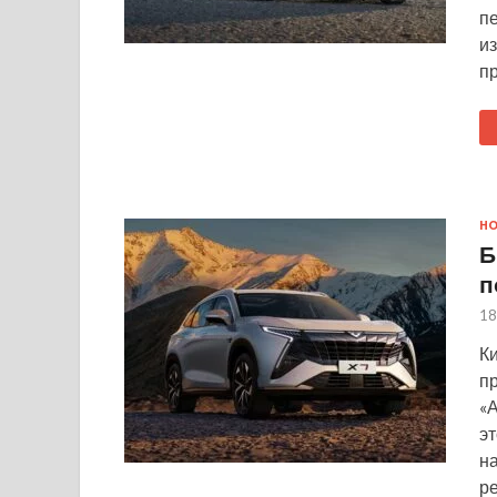
пе
из
п
Н
Б
п
18
К
п
«А
эт
на
р