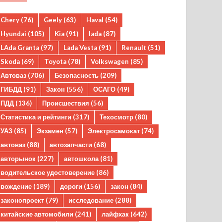
Chery
(76)
Geely
(63)
Haval
(54)
Hyundai
(105)
Kia
(91)
lada
(87)
LAda Granta
(97)
Lada Vesta
(91)
Renault
(51)
Skoda
(69)
Toyota
(78)
Volkswagen
(85)
Автоваз
(706)
Безопасность
(209)
ГИБДД
(91)
Закон
(556)
ОСАГО
(49)
ПДД
(136)
Происшествия
(56)
Статистика и рейтинги
(317)
Техосмотр
(80)
УАЗ
(85)
Экзамен
(57)
Электросамокат
(74)
автоваз
(88)
автозапчасти
(68)
авторынок
(227)
автошкола
(81)
водительское удостоверение
(86)
вождение
(189)
дороги
(156)
закон
(84)
законопроект
(79)
исследование
(288)
китайские автомобили
(241)
лайфхак
(642)