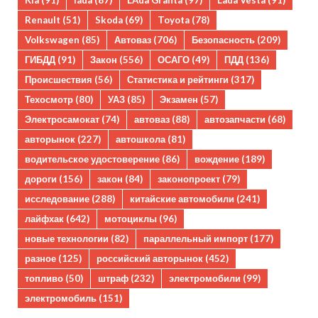
Kia
(91)
lada
(87)
LAda Granta
(97)
Lada Vesta
(91)
Renault
(51)
Skoda
(69)
Toyota
(78)
Volkswagen
(85)
Автоваз
(706)
Безопасность
(209)
ГИБДД
(91)
Закон
(556)
ОСАГО
(49)
ПДД
(136)
Происшествия
(56)
Статистика и рейтинги
(317)
Техосмотр
(80)
УАЗ
(85)
Экзамен
(57)
Электросамокат
(74)
автоваз
(88)
автозапчасти
(68)
авторынок
(227)
автошкола
(81)
водительское удостоверение
(86)
вождение
(189)
дороги
(156)
закон
(84)
законопроект
(79)
исследование
(288)
китайские автомобили
(241)
лайфхак
(642)
мотоциклы
(96)
новые технологии
(82)
параллельный импорт
(177)
разное
(125)
российский авторынок
(452)
топливо
(50)
штраф
(232)
электромобили
(99)
электромобиль
(151)