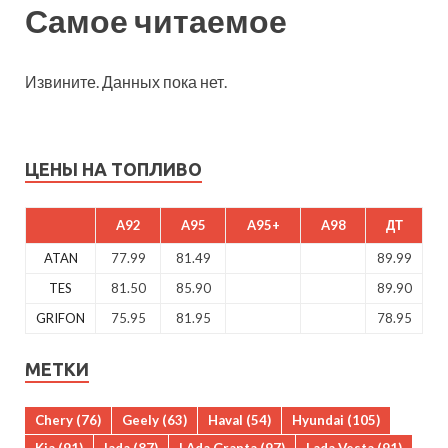
Самое читаемое
Извините. Данных пока нет.
ЦЕНЫ НА ТОПЛИВО
A92
A95
A95+
A98
ДТ
ATAN
77.99
81.49
89.99
TES
81.50
85.90
89.90
GRIFON
75.95
81.95
78.95
МЕТКИ
Chery
(76)
Geely
(63)
Haval
(54)
Hyundai
(105)