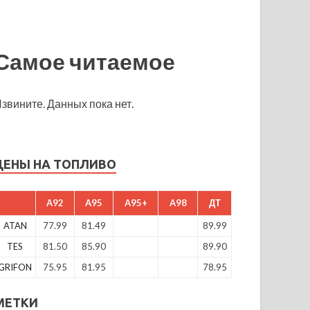
Самое читаемое
звините. Данных пока нет.
ЦЕНЫ НА ТОПЛИВО
A92
A95
A95+
A98
ДТ
ATAN
77.99
81.49
89.99
TES
81.50
85.90
89.90
GRIFON
75.95
81.95
78.95
МЕТКИ