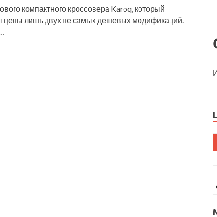
ового компактного кроссовера Karoq, который
ны цены лишь двух не самых дешевых модификаций.
й…
И