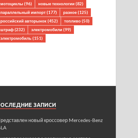
мотоциклы
(96)
новые технологии
(82)
параллельный импорт
(177)
разное
(125)
российский авторынок
(452)
топливо
(50)
штраф
(232)
электромобили
(99)
электромобиль
(151)
ПОСЛЕДНИЕ ЗАПИСИ
редставлен новый кроссовер Mercedes-Benz
GLA