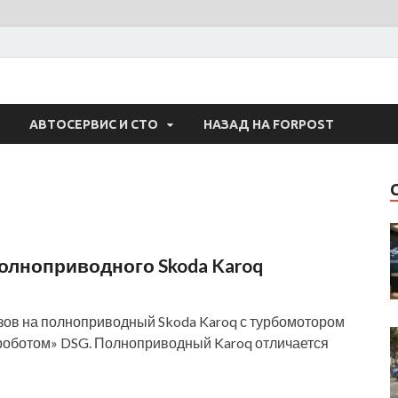
 Авто
АВТОСЕРВИС И СТО
НАЗАД НА FORPOST
олноприводного Skoda Karoq
зов на полноприводный Skoda Karoq с турбомотором
 «роботом» DSG. Полноприводный Karoq отличается