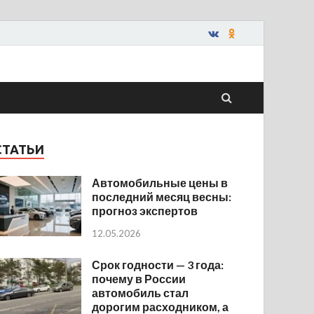
СТАТЬИ
Автомобильные цены в
последний месяц весны:
прогноз экспертов
12.05.2026
Срок годности — 3 года:
почему в России
автомобиль стал
дорогим расходником, а