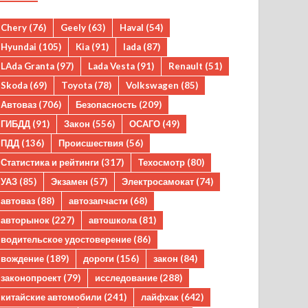
Chery
(76)
Geely
(63)
Haval
(54)
Hyundai
(105)
Kia
(91)
lada
(87)
LAda Granta
(97)
Lada Vesta
(91)
Renault
(51)
Skoda
(69)
Toyota
(78)
Volkswagen
(85)
Автоваз
(706)
Безопасность
(209)
ГИБДД
(91)
Закон
(556)
ОСАГО
(49)
ПДД
(136)
Происшествия
(56)
Статистика и рейтинги
(317)
Техосмотр
(80)
УАЗ
(85)
Экзамен
(57)
Электросамокат
(74)
автоваз
(88)
автозапчасти
(68)
авторынок
(227)
автошкола
(81)
водительское удостоверение
(86)
вождение
(189)
дороги
(156)
закон
(84)
законопроект
(79)
исследование
(288)
китайские автомобили
(241)
лайфхак
(642)