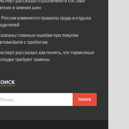
ксперт рассказал о различиях в составе
етних и зимних шин
 России изменятся правила труда и отдыха
одителей
азваны главные ошибки при покупке
втомобиля с пробегом
ксперт рассказал, как понять, что тормозные
олодки требуют замены
ПОИСК