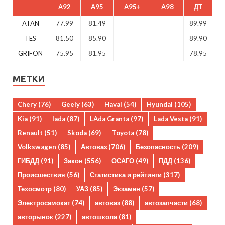
A92
A95
A95+
A98
ДТ
ATAN
77.99
81.49
89.99
TES
81.50
85.90
89.90
GRIFON
75.95
81.95
78.95
МЕТКИ
Chery
(76)
Geely
(63)
Haval
(54)
Hyundai
(105)
Kia
(91)
lada
(87)
LAda Granta
(97)
Lada Vesta
(91)
Renault
(51)
Skoda
(69)
Toyota
(78)
Volkswagen
(85)
Автоваз
(706)
Безопасность
(209)
ГИБДД
(91)
Закон
(556)
ОСАГО
(49)
ПДД
(136)
Происшествия
(56)
Статистика и рейтинги
(317)
Техосмотр
(80)
УАЗ
(85)
Экзамен
(57)
Электросамокат
(74)
автоваз
(88)
автозапчасти
(68)
авторынок
(227)
автошкола
(81)