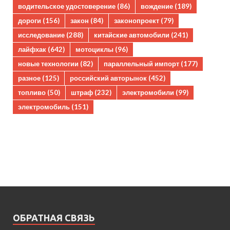
водительское удостоверение
(86)
вождение
(189)
дороги
(156)
закон
(84)
законопроект
(79)
исследование
(288)
китайские автомобили
(241)
лайфхак
(642)
мотоциклы
(96)
новые технологии
(82)
параллельный импорт
(177)
разное
(125)
российский авторынок
(452)
топливо
(50)
штраф
(232)
электромобили
(99)
электромобиль
(151)
ОБРАТНАЯ СВЯЗЬ