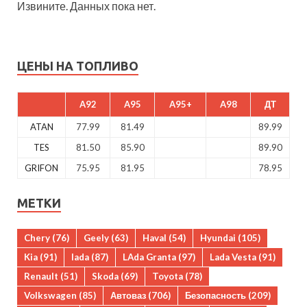
Извините. Данных пока нет.
ЦЕНЫ НА ТОПЛИВО
A92
A95
A95+
A98
ДТ
ATAN
77.99
81.49
89.99
TES
81.50
85.90
89.90
GRIFON
75.95
81.95
78.95
МЕТКИ
Chery
(76)
Geely
(63)
Haval
(54)
Hyundai
(105)
Kia
(91)
lada
(87)
LAda Granta
(97)
Lada Vesta
(91)
Renault
(51)
Skoda
(69)
Toyota
(78)
Volkswagen
(85)
Автоваз
(706)
Безопасность
(209)