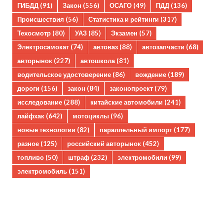
ГИБДД
(91)
Закон
(556)
ОСАГО
(49)
ПДД
(136)
Происшествия
(56)
Статистика и рейтинги
(317)
Техосмотр
(80)
УАЗ
(85)
Экзамен
(57)
Электросамокат
(74)
автоваз
(88)
автозапчасти
(68)
авторынок
(227)
автошкола
(81)
водительское удостоверение
(86)
вождение
(189)
дороги
(156)
закон
(84)
законопроект
(79)
исследование
(288)
китайские автомобили
(241)
лайфхак
(642)
мотоциклы
(96)
новые технологии
(82)
параллельный импорт
(177)
разное
(125)
российский авторынок
(452)
топливо
(50)
штраф
(232)
электромобили
(99)
электромобиль
(151)