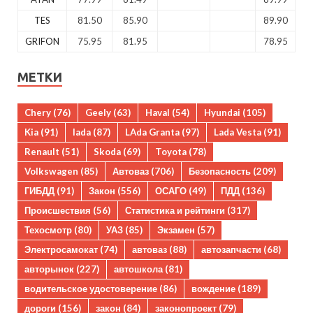
TES
81.50
85.90
89.90
GRIFON
75.95
81.95
78.95
МЕТКИ
Chery
(76)
Geely
(63)
Haval
(54)
Hyundai
(105)
Kia
(91)
lada
(87)
LAda Granta
(97)
Lada Vesta
(91)
Renault
(51)
Skoda
(69)
Toyota
(78)
Volkswagen
(85)
Автоваз
(706)
Безопасность
(209)
ГИБДД
(91)
Закон
(556)
ОСАГО
(49)
ПДД
(136)
Происшествия
(56)
Статистика и рейтинги
(317)
Техосмотр
(80)
УАЗ
(85)
Экзамен
(57)
Электросамокат
(74)
автоваз
(88)
автозапчасти
(68)
авторынок
(227)
автошкола
(81)
водительское удостоверение
(86)
вождение
(189)
дороги
(156)
закон
(84)
законопроект
(79)