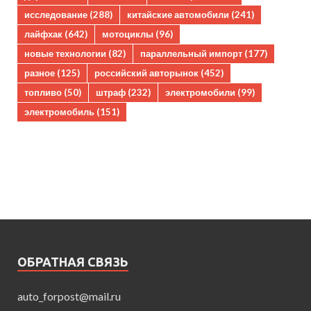
исследование
(288)
китайские автомобили
(241)
лайфхак
(642)
мотоциклы
(96)
новые технологии
(82)
параллельный импорт
(177)
разное
(125)
российский авторынок
(452)
топливо
(50)
штраф
(232)
электромобили
(99)
электромобиль
(151)
ОБРАТНАЯ СВЯЗЬ
auto_forpost@mail.ru