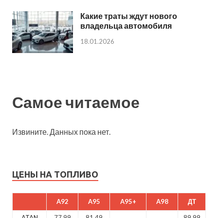
Какие траты ждут нового
владельца автомобиля
18.01.2026
Самое читаемое
Извините. Данных пока нет.
ЦЕНЫ НА ТОПЛИВО
A92
A95
A95+
A98
ДТ
ATAN
77.99
81.49
89.99