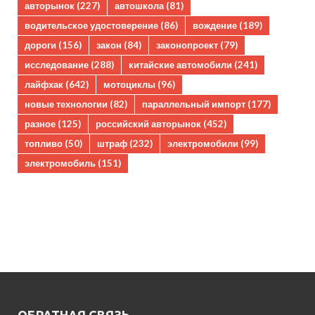
авторынок
(227)
автошкола
(81)
водительское удостоверение
(86)
вождение
(189)
дороги
(156)
закон
(84)
законопроект
(79)
исследование
(288)
китайские автомобили
(241)
лайфхак
(642)
мотоциклы
(96)
новые технологии
(82)
параллельный импорт
(177)
разное
(125)
российский авторынок
(452)
топливо
(50)
штраф
(232)
электромобили
(99)
электромобиль
(151)