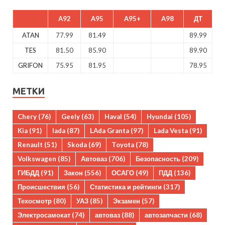
A92
A95
A95+
A98
ДТ
ATAN
77.99
81.49
89.99
TES
81.50
85.90
89.90
GRIFON
75.95
81.95
78.95
МЕТКИ
Chery
(76)
Geely
(63)
Haval
(54)
Hyundai
(105)
Kia
(91)
lada
(87)
LAda Granta
(97)
Lada Vesta
(91)
Renault
(51)
Skoda
(69)
Toyota
(78)
Volkswagen
(85)
Автоваз
(706)
Безопасность
(209)
ГИБДД
(91)
Закон
(556)
ОСАГО
(49)
ПДД
(136)
Происшествия
(56)
Статистика и рейтинги
(317)
Техосмотр
(80)
УАЗ
(85)
Экзамен
(57)
Электросамокат
(74)
автоваз
(88)
автозапчасти
(68)