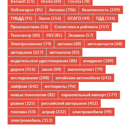
Renault
(51)
Skoda
(69)
Toyota
(78)
Volkswagen
(85)
Автоваз
(706)
Безопасность
(209)
ГИБДД
(91)
Закон
(556)
ОСАГО
(49)
ПДД
(136)
Происшествия
(56)
Статистика и рейтинги
(317)
Техосмотр
(80)
УАЗ
(85)
Экзамен
(57)
Электросамокат
(74)
автоваз
(88)
автозапчасти
(68)
авторынок
(227)
автошкола
(81)
водительское удостоверение
(86)
вождение
(189)
дороги
(156)
закон
(84)
законопроект
(79)
исследование
(288)
китайские автомобили
(241)
лайфхак
(642)
мотоциклы
(96)
новые технологии
(82)
параллельный импорт
(177)
разное
(125)
российский авторынок
(452)
топливо
(50)
штраф
(232)
электромобили
(99)
электромобиль
(151)