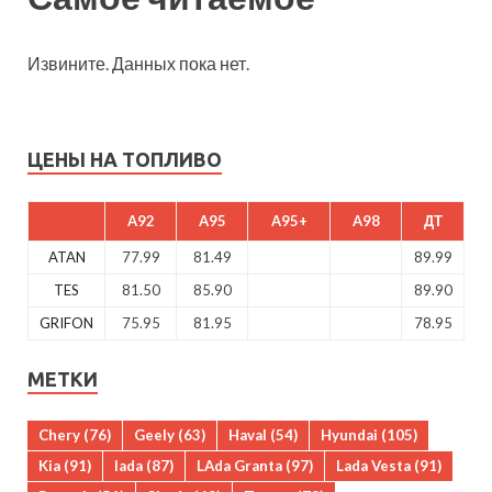
Извините. Данных пока нет.
ЦЕНЫ НА ТОПЛИВО
A92
A95
A95+
A98
ДТ
ATAN
77.99
81.49
89.99
TES
81.50
85.90
89.90
GRIFON
75.95
81.95
78.95
МЕТКИ
Chery
(76)
Geely
(63)
Haval
(54)
Hyundai
(105)
Kia
(91)
lada
(87)
LAda Granta
(97)
Lada Vesta
(91)