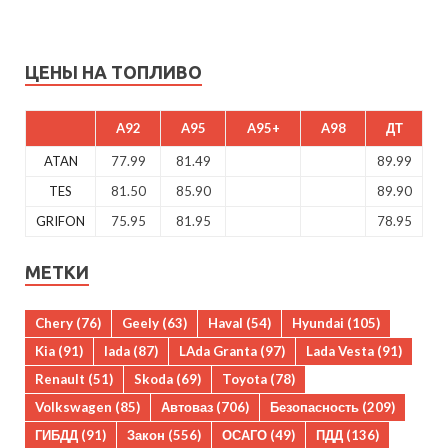
ЦЕНЫ НА ТОПЛИВО
A92
A95
A95+
A98
ДТ
ATAN
77.99
81.49
89.99
TES
81.50
85.90
89.90
GRIFON
75.95
81.95
78.95
МЕТКИ
Chery
(76)
Geely
(63)
Haval
(54)
Hyundai
(105)
Kia
(91)
lada
(87)
LAda Granta
(97)
Lada Vesta
(91)
Renault
(51)
Skoda
(69)
Toyota
(78)
Volkswagen
(85)
Автоваз
(706)
Безопасность
(209)
ГИБДД
(91)
Закон
(556)
ОСАГО
(49)
ПДД
(136)