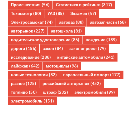
Происшествия
(56)
Статистика и рейтинги
(317)
Техосмотр
(80)
УАЗ
(85)
Экзамен
(57)
Электросамокат
(74)
автоваз
(88)
автозапчасти
(68)
авторынок
(227)
автошкола
(81)
водительское удостоверение
(86)
вождение
(189)
дороги
(156)
закон
(84)
законопроект
(79)
исследование
(288)
китайские автомобили
(241)
лайфхак
(642)
мотоциклы
(96)
новые технологии
(82)
параллельный импорт
(177)
разное
(125)
российский авторынок
(452)
топливо
(50)
штраф
(232)
электромобили
(99)
электромобиль
(151)