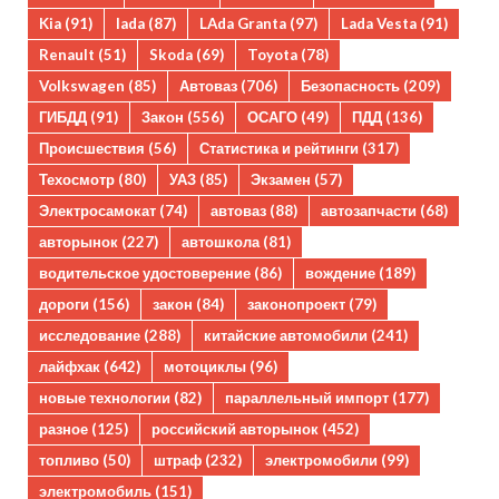
Kia
(91)
lada
(87)
LAda Granta
(97)
Lada Vesta
(91)
Renault
(51)
Skoda
(69)
Toyota
(78)
Volkswagen
(85)
Автоваз
(706)
Безопасность
(209)
ГИБДД
(91)
Закон
(556)
ОСАГО
(49)
ПДД
(136)
Происшествия
(56)
Статистика и рейтинги
(317)
Техосмотр
(80)
УАЗ
(85)
Экзамен
(57)
Электросамокат
(74)
автоваз
(88)
автозапчасти
(68)
авторынок
(227)
автошкола
(81)
водительское удостоверение
(86)
вождение
(189)
дороги
(156)
закон
(84)
законопроект
(79)
исследование
(288)
китайские автомобили
(241)
лайфхак
(642)
мотоциклы
(96)
новые технологии
(82)
параллельный импорт
(177)
разное
(125)
российский авторынок
(452)
топливо
(50)
штраф
(232)
электромобили
(99)
электромобиль
(151)