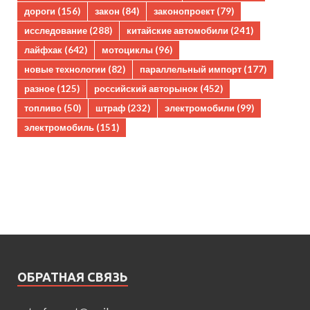
дороги
(156)
закон
(84)
законопроект
(79)
исследование
(288)
китайские автомобили
(241)
лайфхак
(642)
мотоциклы
(96)
новые технологии
(82)
параллельный импорт
(177)
разное
(125)
российский авторынок
(452)
топливо
(50)
штраф
(232)
электромобили
(99)
электромобиль
(151)
ОБРАТНАЯ СВЯЗЬ