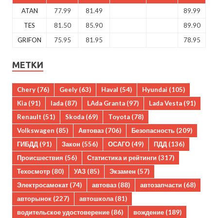
ATAN
77.99
81.49
89.99
TES
81.50
85.90
89.90
GRIFON
75.95
81.95
78.95
МЕТКИ
Chery
(76)
Geely
(63)
Haval
(54)
Hyundai
(105)
Kia
(91)
lada
(87)
LAda Granta
(97)
Lada Vesta
(91)
Renault
(51)
Skoda
(69)
Toyota
(78)
Volkswagen
(85)
Автоваз
(706)
Безопасность
(209)
ГИБДД
(91)
Закон
(556)
ОСАГО
(49)
ПДД
(136)
Происшествия
(56)
Статистика и рейтинги
(317)
Техосмотр
(80)
УАЗ
(85)
Экзамен
(57)
Электросамокат
(74)
автоваз
(88)
автозапчасти
(68)
авторынок
(227)
автошкола
(81)
водительское удостоверение
(86)
вождение
(189)