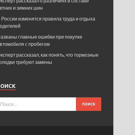
ксперт рассказал о различиях в составе
етних и зимних шин
 России изменятся правила труда и отдыха
одителей
азваны главные ошибки при покупке
втомобиля с пробегом
ксперт рассказал, как понять, что тормозные
олодки требуют замены
ПОИСК