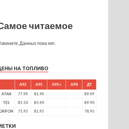
Самое читаемое
звините. Данных пока нет.
ЦЕНЫ НА ТОПЛИВО
A92
A95
A95+
A98
ДТ
ATAN
77.99
81.49
89.99
TES
81.50
85.90
89.90
GRIFON
75.95
81.95
78.95
МЕТКИ