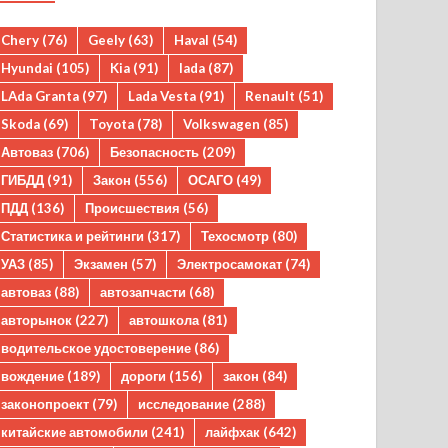
Chery
(76)
Geely
(63)
Haval
(54)
Hyundai
(105)
Kia
(91)
lada
(87)
LAda Granta
(97)
Lada Vesta
(91)
Renault
(51)
Skoda
(69)
Toyota
(78)
Volkswagen
(85)
Автоваз
(706)
Безопасность
(209)
ГИБДД
(91)
Закон
(556)
ОСАГО
(49)
ПДД
(136)
Происшествия
(56)
Статистика и рейтинги
(317)
Техосмотр
(80)
УАЗ
(85)
Экзамен
(57)
Электросамокат
(74)
автоваз
(88)
автозапчасти
(68)
авторынок
(227)
автошкола
(81)
водительское удостоверение
(86)
вождение
(189)
дороги
(156)
закон
(84)
законопроект
(79)
исследование
(288)
китайские автомобили
(241)
лайфхак
(642)