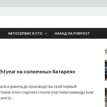
 Авто
АВТОСЕРВИС И СТО
НАЗАД НА FORPOST
htyear на солнечных батареях
ала и довела до производства свой первый
токов этого стартапа стояли участники команды Solar
вали (и…