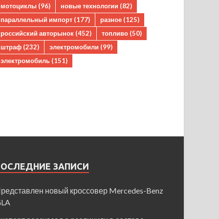
мотоциклы
(96)
новые технологии
(82)
параллельный импорт
(177)
разное
(125)
российский авторынок
(452)
топливо
(50)
штраф
(232)
электромобили
(99)
электромобиль
(151)
ПОСЛЕДНИЕ ЗАПИСИ
редставлен новый кроссовер Mercedes-Benz
GLA