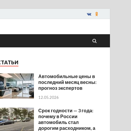
СТАТЬИ
Автомобильные цены в
последний месяц весны:
прогноз экспертов
12.05.2026
Срок годности — 3 года:
почему в России
автомобиль стал
дорогим расходником, а