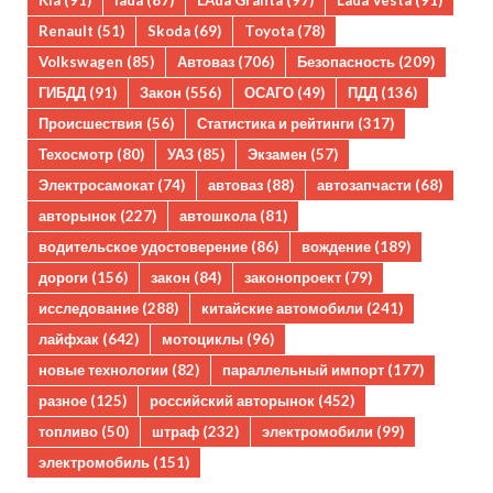
Kia
(91)
lada
(87)
LAda Granta
(97)
Lada Vesta
(91)
Renault
(51)
Skoda
(69)
Toyota
(78)
Volkswagen
(85)
Автоваз
(706)
Безопасность
(209)
ГИБДД
(91)
Закон
(556)
ОСАГО
(49)
ПДД
(136)
Происшествия
(56)
Статистика и рейтинги
(317)
Техосмотр
(80)
УАЗ
(85)
Экзамен
(57)
Электросамокат
(74)
автоваз
(88)
автозапчасти
(68)
авторынок
(227)
автошкола
(81)
водительское удостоверение
(86)
вождение
(189)
дороги
(156)
закон
(84)
законопроект
(79)
исследование
(288)
китайские автомобили
(241)
лайфхак
(642)
мотоциклы
(96)
новые технологии
(82)
параллельный импорт
(177)
разное
(125)
российский авторынок
(452)
топливо
(50)
штраф
(232)
электромобили
(99)
электромобиль
(151)