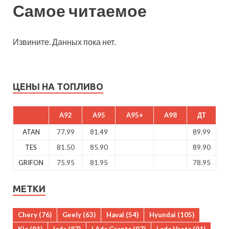
Самое читаемое
Извините. Данных пока нет.
ЦЕНЫ НА ТОПЛИВО
A92
A95
A95+
A98
ДТ
ATAN
77.99
81.49
89.99
TES
81.50
85.90
89.90
GRIFON
75.95
81.95
78.95
МЕТКИ
Chery
(76)
Geely
(63)
Haval
(54)
Hyundai
(105)