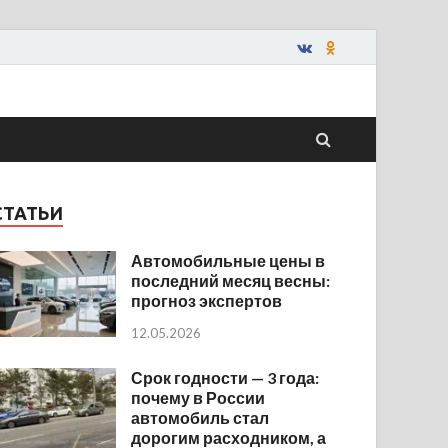
СТАТЬИ
Автомобильные цены в
последний месяц весны:
прогноз экспертов
12.05.2026
Срок годности — 3 года:
почему в России
автомобиль стал
дорогим расходником, а