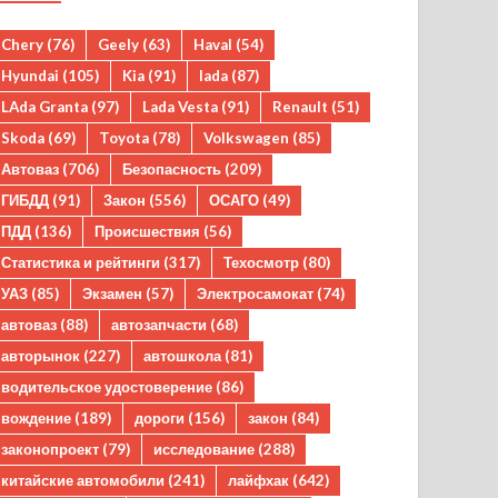
Chery
(76)
Geely
(63)
Haval
(54)
Hyundai
(105)
Kia
(91)
lada
(87)
LAda Granta
(97)
Lada Vesta
(91)
Renault
(51)
Skoda
(69)
Toyota
(78)
Volkswagen
(85)
Автоваз
(706)
Безопасность
(209)
ГИБДД
(91)
Закон
(556)
ОСАГО
(49)
ПДД
(136)
Происшествия
(56)
Статистика и рейтинги
(317)
Техосмотр
(80)
УАЗ
(85)
Экзамен
(57)
Электросамокат
(74)
автоваз
(88)
автозапчасти
(68)
авторынок
(227)
автошкола
(81)
водительское удостоверение
(86)
вождение
(189)
дороги
(156)
закон
(84)
законопроект
(79)
исследование
(288)
китайские автомобили
(241)
лайфхак
(642)