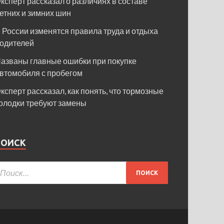
ксперт рассказал о различиях в составе
етних и зимних шин
 России изменятся правила труда и отдыха
одителей
азваны главные ошибки при покупке
втомобиля с пробегом
ксперт рассказал, как понять, что тормозные
олодки требуют замены
ПОИСК