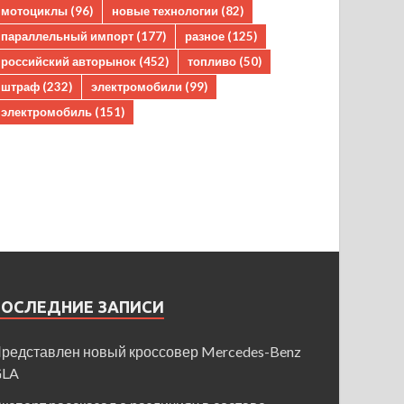
мотоциклы
(96)
новые технологии
(82)
параллельный импорт
(177)
разное
(125)
российский авторынок
(452)
топливо
(50)
штраф
(232)
электромобили
(99)
электромобиль
(151)
ПОСЛЕДНИЕ ЗАПИСИ
редставлен новый кроссовер Mercedes-Benz
GLA