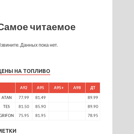
Самое читаемое
звините. Данных пока нет.
ЦЕНЫ НА ТОПЛИВО
A92
A95
A95+
A98
ДТ
ATAN
77.99
81.49
89.99
TES
81.50
85.90
89.90
GRIFON
75.95
81.95
78.95
МЕТКИ