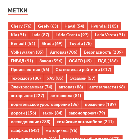
МЕТКИ
Chery
(76)
Geely
(63)
Haval
(54)
Hyundai
(105)
Kia
(91)
lada
(87)
LAda Granta
(97)
Lada Vesta
(91)
Renault
(51)
Skoda
(69)
Toyota
(78)
Volkswagen
(85)
Автоваз
(706)
Безопасность
(209)
ГИБДД
(91)
Закон
(556)
ОСАГО
(49)
ПДД
(136)
Происшествия
(56)
Статистика и рейтинги
(317)
Техосмотр
(80)
УАЗ
(85)
Экзамен
(57)
Электросамокат
(74)
автоваз
(88)
автозапчасти
(68)
авторынок
(227)
автошкола
(81)
водительское удостоверение
(86)
вождение
(189)
дороги
(156)
закон
(84)
законопроект
(79)
исследование
(288)
китайские автомобили
(241)
лайфхак
(642)
мотоциклы
(96)