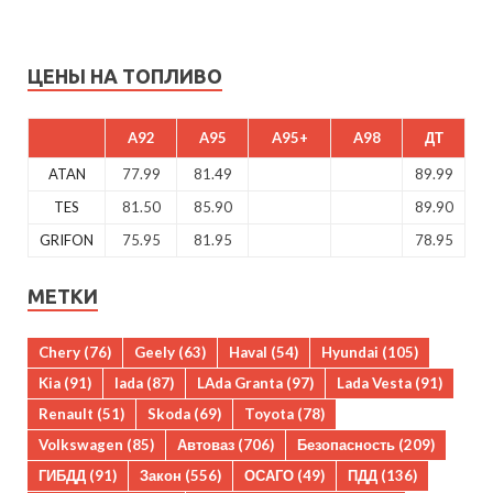
ЦЕНЫ НА ТОПЛИВО
A92
A95
A95+
A98
ДТ
ATAN
77.99
81.49
89.99
TES
81.50
85.90
89.90
GRIFON
75.95
81.95
78.95
МЕТКИ
Chery
(76)
Geely
(63)
Haval
(54)
Hyundai
(105)
Kia
(91)
lada
(87)
LAda Granta
(97)
Lada Vesta
(91)
Renault
(51)
Skoda
(69)
Toyota
(78)
Volkswagen
(85)
Автоваз
(706)
Безопасность
(209)
ГИБДД
(91)
Закон
(556)
ОСАГО
(49)
ПДД
(136)