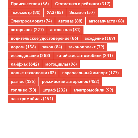
Происшествия
(56)
Статистика и рейтинги
(317)
Техосмотр
(80)
УАЗ
(85)
Экзамен
(57)
Электросамокат
(74)
автоваз
(88)
автозапчасти
(68)
авторынок
(227)
автошкола
(81)
водительское удостоверение
(86)
вождение
(189)
дороги
(156)
закон
(84)
законопроект
(79)
исследование
(288)
китайские автомобили
(241)
лайфхак
(642)
мотоциклы
(96)
новые технологии
(82)
параллельный импорт
(177)
разное
(125)
российский авторынок
(452)
топливо
(50)
штраф
(232)
электромобили
(99)
электромобиль
(151)