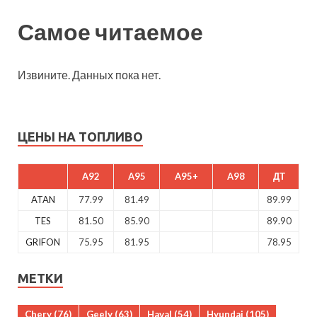
Самое читаемое
Извините. Данных пока нет.
ЦЕНЫ НА ТОПЛИВО
A92
A95
A95+
A98
ДТ
ATAN
77.99
81.49
89.99
TES
81.50
85.90
89.90
GRIFON
75.95
81.95
78.95
МЕТКИ
Chery
(76)
Geely
(63)
Haval
(54)
Hyundai
(105)