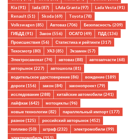
Kia
(91)
lada
(87)
LAda Granta
(97)
Lada Vesta
(91)
Renault
(51)
Skoda
(69)
Toyota
(78)
Volkswagen
(85)
Автоваз
(706)
Безопасность
(209)
ГИБДД
(91)
Закон
(556)
ОСАГО
(49)
ПДД
(136)
Происшествия
(56)
Статистика и рейтинги
(317)
Техосмотр
(80)
УАЗ
(85)
Экзамен
(57)
Электросамокат
(74)
автоваз
(88)
автозапчасти
(68)
авторынок
(227)
автошкола
(81)
водительское удостоверение
(86)
вождение
(189)
дороги
(156)
закон
(84)
законопроект
(79)
исследование
(288)
китайские автомобили
(241)
лайфхак
(642)
мотоциклы
(96)
новые технологии
(82)
параллельный импорт
(177)
разное
(125)
российский авторынок
(452)
топливо
(50)
штраф
(232)
электромобили
(99)
электромобиль
(151)