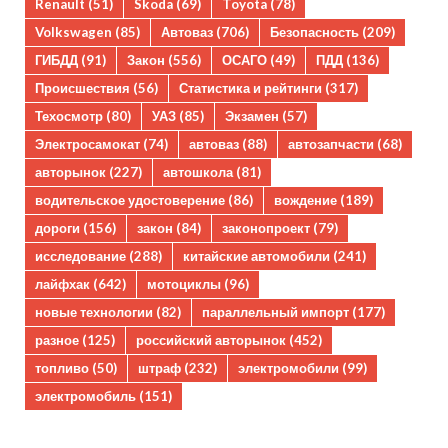
Renault
(51)
Skoda
(69)
Toyota
(78)
Volkswagen
(85)
Автоваз
(706)
Безопасность
(209)
ГИБДД
(91)
Закон
(556)
ОСАГО
(49)
ПДД
(136)
Происшествия
(56)
Статистика и рейтинги
(317)
Техосмотр
(80)
УАЗ
(85)
Экзамен
(57)
Электросамокат
(74)
автоваз
(88)
автозапчасти
(68)
авторынок
(227)
автошкола
(81)
водительское удостоверение
(86)
вождение
(189)
дороги
(156)
закон
(84)
законопроект
(79)
исследование
(288)
китайские автомобили
(241)
лайфхак
(642)
мотоциклы
(96)
новые технологии
(82)
параллельный импорт
(177)
разное
(125)
российский авторынок
(452)
топливо
(50)
штраф
(232)
электромобили
(99)
электромобиль
(151)