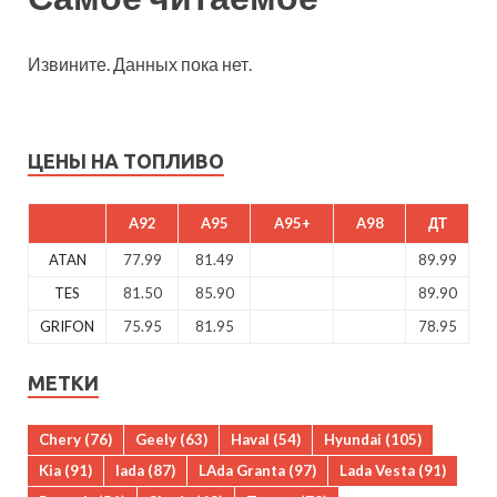
Извините. Данных пока нет.
ЦЕНЫ НА ТОПЛИВО
A92
A95
A95+
A98
ДТ
ATAN
77.99
81.49
89.99
TES
81.50
85.90
89.90
GRIFON
75.95
81.95
78.95
МЕТКИ
Chery
(76)
Geely
(63)
Haval
(54)
Hyundai
(105)
Kia
(91)
lada
(87)
LAda Granta
(97)
Lada Vesta
(91)