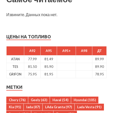
Извините. Данных пока нет.
ЦЕНЫ НА ТОПЛИВО
A92
A95
A95+
A98
ДТ
ATAN
77.99
81.49
89.99
TES
81.50
85.90
89.90
GRIFON
75.95
81.95
78.95
МЕТКИ
Chery
(76)
Geely
(63)
Haval
(54)
Hyundai
(105)
Kia
(91)
lada
(87)
LAda Granta
(97)
Lada Vesta
(91)