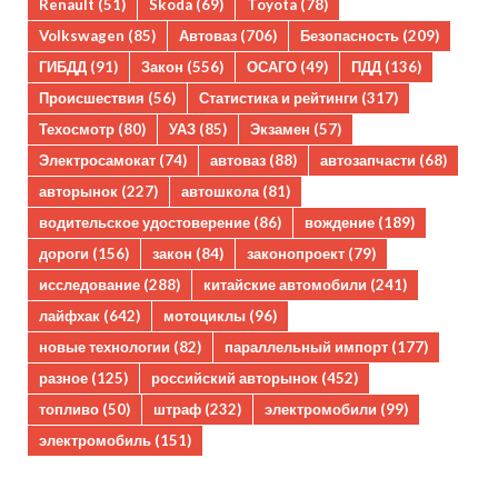
Renault
(51)
Skoda
(69)
Toyota
(78)
Volkswagen
(85)
Автоваз
(706)
Безопасность
(209)
ГИБДД
(91)
Закон
(556)
ОСАГО
(49)
ПДД
(136)
Происшествия
(56)
Статистика и рейтинги
(317)
Техосмотр
(80)
УАЗ
(85)
Экзамен
(57)
Электросамокат
(74)
автоваз
(88)
автозапчасти
(68)
авторынок
(227)
автошкола
(81)
водительское удостоверение
(86)
вождение
(189)
дороги
(156)
закон
(84)
законопроект
(79)
исследование
(288)
китайские автомобили
(241)
лайфхак
(642)
мотоциклы
(96)
новые технологии
(82)
параллельный импорт
(177)
разное
(125)
российский авторынок
(452)
топливо
(50)
штраф
(232)
электромобили
(99)
электромобиль
(151)