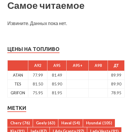
Самое читаемое
Извините. Данных пока нет.
ЦЕНЫ НА ТОПЛИВО
A92
A95
A95+
A98
ДТ
ATAN
77.99
81.49
89.99
TES
81.50
85.90
89.90
GRIFON
75.95
81.95
78.95
МЕТКИ
Chery
(76)
Geely
(63)
Haval
(54)
Hyundai
(105)
Kia
(91)
lada
(87)
LAda Granta
(97)
Lada Vesta
(91)