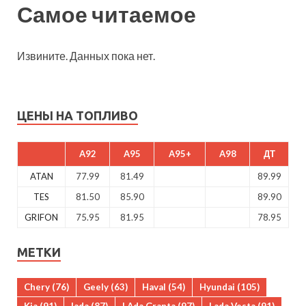
Самое читаемое
Извините. Данных пока нет.
ЦЕНЫ НА ТОПЛИВО
A92
A95
A95+
A98
ДТ
ATAN
77.99
81.49
89.99
TES
81.50
85.90
89.90
GRIFON
75.95
81.95
78.95
МЕТКИ
Chery
(76)
Geely
(63)
Haval
(54)
Hyundai
(105)