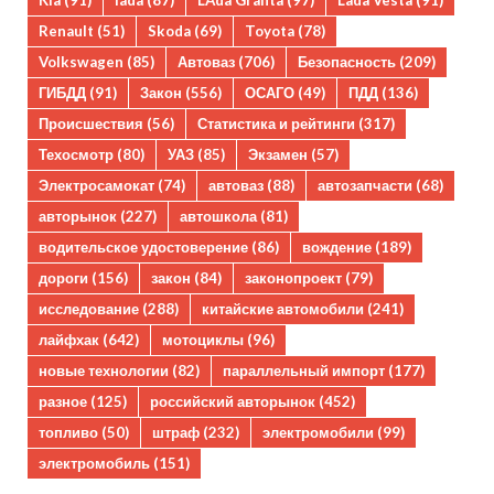
Kia
(91)
lada
(87)
LAda Granta
(97)
Lada Vesta
(91)
Renault
(51)
Skoda
(69)
Toyota
(78)
Volkswagen
(85)
Автоваз
(706)
Безопасность
(209)
ГИБДД
(91)
Закон
(556)
ОСАГО
(49)
ПДД
(136)
Происшествия
(56)
Статистика и рейтинги
(317)
Техосмотр
(80)
УАЗ
(85)
Экзамен
(57)
Электросамокат
(74)
автоваз
(88)
автозапчасти
(68)
авторынок
(227)
автошкола
(81)
водительское удостоверение
(86)
вождение
(189)
дороги
(156)
закон
(84)
законопроект
(79)
исследование
(288)
китайские автомобили
(241)
лайфхак
(642)
мотоциклы
(96)
новые технологии
(82)
параллельный импорт
(177)
разное
(125)
российский авторынок
(452)
топливо
(50)
штраф
(232)
электромобили
(99)
электромобиль
(151)